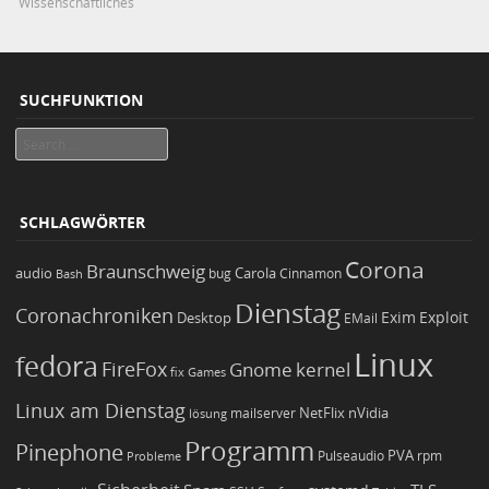
Wissenschaftliches
SUCHFUNKTION
Search
SCHLAGWÖRTER
Corona
Braunschweig
Carola
audio
bug
Bash
Cinnamon
Dienstag
Coronachroniken
Exim
Desktop
Exploit
EMail
Linux
fedora
FireFox
Gnome
kernel
Games
fix
Linux am Dienstag
NetFlix
nVidia
lösung
mailserver
Programm
Pinephone
PVA
Pulseaudio
rpm
Probleme