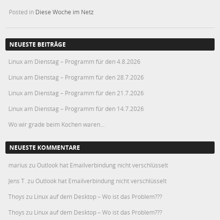
Posted in
Diese Woche im Netz
NEUESTE BEITRÄGE
Linux am Dienstag – Programm für den 4.8.2026
Linux am Dienstag – Programm für den 28.7.2026
Linux am Dienstag – Programm für den 21.7.2026
Linux am Dienstag – Programm für den 14.7.2026
Wo wir grade beim Kochen waren…
NEUESTE KOMMENTARE
marius
zu
Outlook hat Emailverbindung nicht verschlüsselt
Jens T.
zu
Outlook hat Emailverbindung nicht verschlüsselt
Thoys
zu
Linux auf dem Desktop – Wo ist das Problem???
Thoys
zu
Linux auf dem Desktop – Wo ist das Problem???