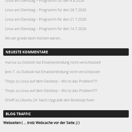
Linux am Dienstag – Programm für den 4.8.2026
Linux am Dienstag – Programm für den 28.7.2026
Linux am Dienstag – Programm für den 21.7.2026
Linux am Dienstag – Programm für den 14.7.2026
Wo wir grade beim Kochen waren…
NEUESTE KOMMENTARE
marius
zu
Outlook hat Emailverbindung nicht verschlüsselt
Jens T.
zu
Outlook hat Emailverbindung nicht verschlüsselt
Thoys
zu
Linux auf dem Desktop – Wo ist das Problem???
Thoys
zu
Linux auf dem Desktop – Wo ist das Problem???
Orloff
zu
Ubuntu 24: Nach Upgrade den Bootloop fixen
BLOG TRAFFIC
Webseiten ( ... trotz Webcache vor der Seite ;) )