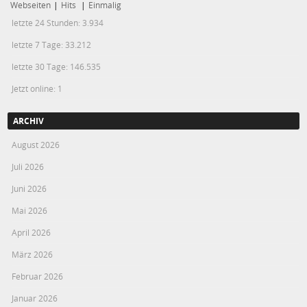
Webseiten
|
Hits
|
Einmalig
letzte 24 Stunden:
3.934
letzte 7 Tage:
33.212
letzte 30 Tage:
146.535
Jetzt online: 1
ARCHIV
August 2026
Juli 2026
Juni 2026
Mai 2026
April 2026
März 2026
Februar 2026
Januar 2026