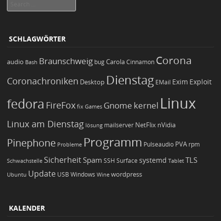
Search
SCHLAGWÖRTER
Corona
Braunschweig
Carola
audio
bug
Bash
Cinnamon
Dienstag
Coronachroniken
Exim
Desktop
Exploit
EMail
Linux
fedora
FireFox
Gnome
kernel
Games
fix
Linux am Dienstag
NetFlix
nVidia
lösung
mailserver
Programm
Pinephone
PVA
Pulseaudio
rpm
Probleme
Sicherheit
TLS
Spam
systemd
Schwachstelle
SSH
Surface
Tablet
Update
wordpress
Ubuntu
USB
Windows
Wine
KALENDER