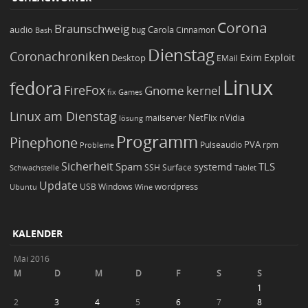
Corona
Braunschweig
Carola
audio
bug
Bash
Cinnamon
Dienstag
Coronachroniken
Exim
Desktop
Exploit
EMail
Linux
fedora
FireFox
Gnome
kernel
Games
fix
Linux am Dienstag
NetFlix
nVidia
lösung
mailserver
Programm
Pinephone
PVA
Pulseaudio
rpm
Probleme
Sicherheit
TLS
Spam
systemd
Schwachstelle
SSH
Surface
Tablet
Update
wordpress
Ubuntu
USB
Windows
Wine
KALENDER
Mai 2016
M
D
M
D
F
S
S
1
2
3
4
5
6
7
8