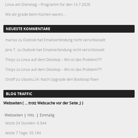
Linux am Dienstag – Programm für den 14.7.2026
Wo wir grade beim Kochen waren…
NEUESTE KOMMENTARE
marius
zu
Outlook hat Emailverbindung nicht verschlüsselt
Jens T.
zu
Outlook hat Emailverbindung nicht verschlüsselt
Thoys
zu
Linux auf dem Desktop – Wo ist das Problem???
Thoys
zu
Linux auf dem Desktop – Wo ist das Problem???
Orloff
zu
Ubuntu 24: Nach Upgrade den Bootloop fixen
BLOG TRAFFIC
Webseiten ( ... trotz Webcache vor der Seite ;) )
Webseiten
|
Hits
|
Einmalig
letzte 24 Stunden:
6.944
letzte 7 Tage:
35.184