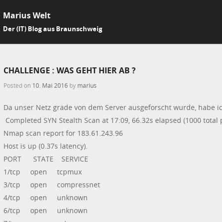
Marius Welt
SKIP 
Der (IT) Blog aus Braunschweig
Me
CHALLENGE : WAS GEHT HIER AB ?
Posted on
10. Mai 2016
by
marius
Da unser Netz grade von dem Server ausgeforscht wurde, habe ic
Completed SYN Stealth Scan at 17:09, 66.32s elapsed (1000 total 
Nmap scan report for 183.61.243.96
Host is up (0.37s latency).
PORT STATE SERVICE
1/tcp open tcpmux
3/tcp open compressnet
4/tcp open unknown
6/tcp open unknown