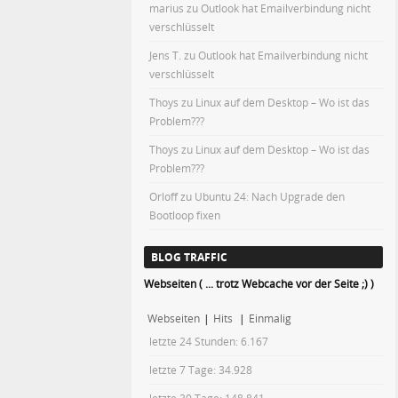
marius
zu
Outlook hat Emailverbindung nicht
verschlüsselt
Jens T.
zu
Outlook hat Emailverbindung nicht
verschlüsselt
Thoys
zu
Linux auf dem Desktop – Wo ist das
Problem???
Thoys
zu
Linux auf dem Desktop – Wo ist das
Problem???
Orloff
zu
Ubuntu 24: Nach Upgrade den
Bootloop fixen
BLOG TRAFFIC
Webseiten ( ... trotz Webcache vor der Seite ;) )
Webseiten
|
Hits
|
Einmalig
letzte 24 Stunden:
6.167
letzte 7 Tage:
34.928