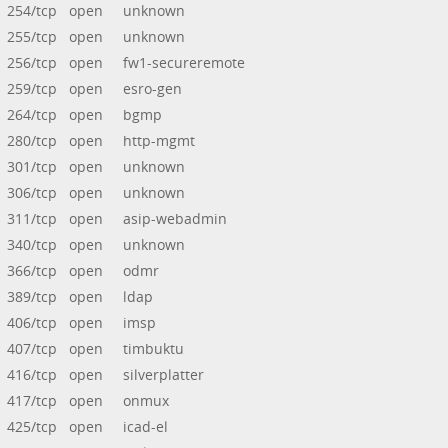
254/tcp open unknown
255/tcp open unknown
256/tcp open fw1-secureremote
259/tcp open esro-gen
264/tcp open bgmp
280/tcp open http-mgmt
301/tcp open unknown
306/tcp open unknown
311/tcp open asip-webadmin
340/tcp open unknown
366/tcp open odmr
389/tcp open ldap
406/tcp open imsp
407/tcp open timbuktu
416/tcp open silverplatter
417/tcp open onmux
425/tcp open icad-el