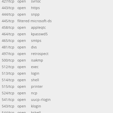
427/tcp open svrloc
443/tcp open https
444/tcp open snpp
445/tcp filtered microsoft-ds
458/tcp open appleqtc
464/tcp open kpasswd5
465/tcp open smtps
481/tcp open dvs
497/tcp open retrospect
500/tcp open isakmp
512/tcp open exec
513/tcp open login
514/tcp open shell
515/tcp open printer
524/tcp open ncp
541/tcp open uucp-rlogin
543/tcp open klogin
544/tcp open kshell