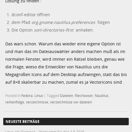
Lösung zu finden :
dconf-editor öffnen
dem Pfad
org.gnome.nautilus.preferences
folgen
Die Option
sort-directories-first
anhaken.
Das wars schon. Warum das wieder eine eigene Option ist
und man das im Dateiauswähler anders machen muß als im
normalen Fenster, wird immer ein Rätsel bleiben, genau wie
die Frage, wieso die Entwickler von Nautilus uns die
Megagroßen Icons auf dem Desktop aufzwingen, statt das bis
auf 8×8 skalierbar zu machen, zumal es ja Vectoricons sind .
Posted in
Fedora
,
Linux
|
Tagged
Dateien
,
filechooser
,
Nautilus
,
reihenfolge
,
verzeichnisse
,
verzeichnisse vor dateien
NEUESTE BEITRÄGE
Linux am Dienstag – Programm für den 4.8.2026