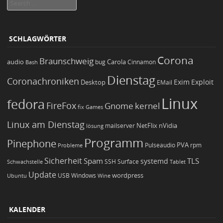
Search
SCHLAGWÖRTER
Corona
Braunschweig
Carola
audio
bug
Bash
Cinnamon
Dienstag
Coronachroniken
Exim
Desktop
Exploit
EMail
Linux
fedora
FireFox
Gnome
kernel
Games
fix
Linux am Dienstag
NetFlix
nVidia
lösung
mailserver
Programm
Pinephone
PVA
Pulseaudio
rpm
Probleme
Sicherheit
TLS
Spam
systemd
Schwachstelle
SSH
Surface
Tablet
Update
wordpress
Ubuntu
USB
Windows
Wine
KALENDER