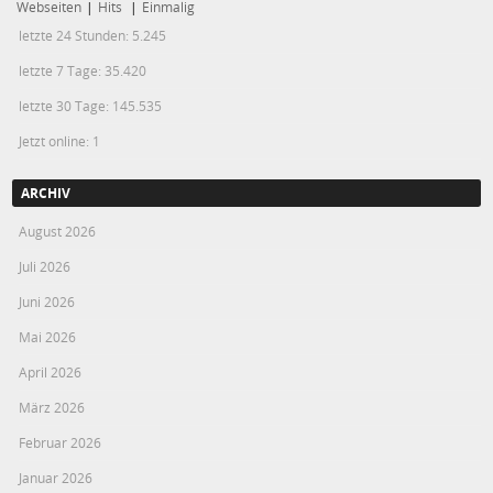
Webseiten
|
Hits
|
Einmalig
letzte 24 Stunden:
5.245
letzte 7 Tage:
35.420
letzte 30 Tage:
145.535
Jetzt online: 1
ARCHIV
August 2026
Juli 2026
Juni 2026
Mai 2026
April 2026
März 2026
Februar 2026
Januar 2026