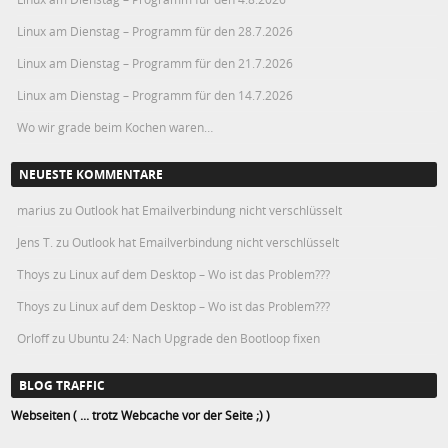
Linux am Dienstag – Programm für den 28.7.2026
Linux am Dienstag – Programm für den 21.7.2026
Linux am Dienstag – Programm für den 14.7.2026
Wo wir grade beim Kochen waren…
NEUESTE KOMMENTARE
marius
zu
Outlook hat Emailverbindung nicht verschlüsselt
Jens T.
zu
Outlook hat Emailverbindung nicht verschlüsselt
Thoys
zu
Linux auf dem Desktop – Wo ist das Problem???
Thoys
zu
Linux auf dem Desktop – Wo ist das Problem???
Orloff
zu
Ubuntu 24: Nach Upgrade den Bootloop fixen
BLOG TRAFFIC
Webseiten ( ... trotz Webcache vor der Seite ;) )