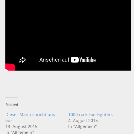
Related
Dieser Mann spricht uns
1000 rock Foo Fighters
aus…
4. August 2015
13. August 2015
In "Allgemein"
In "Allgemein"