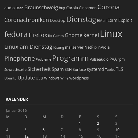
Corona
Braunschweig
Carola
audio
bug
Bash
Cinnamon
Dienstag
Coronachroniken
Exim
Desktop
Exploit
EMail
Linux
fedora
FireFox
Gnome
kernel
Games
fix
Linux am Dienstag
NetFlix
nVidia
lösung
mailserver
Programm
Pinephone
PVA
Pulseaudio
rpm
Probleme
Sicherheit
TLS
Spam
systemd
Schwachstelle
SSH
Surface
Tablet
Update
wordpress
Ubuntu
USB
Windows
Wine
KALENDER
Januar 2016
M
D
M
D
F
S
S
1
2
3
4
5
6
7
8
9
10
11
12
13
14
15
16
17