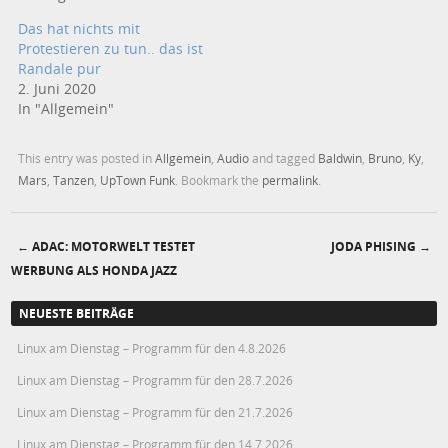
Das hat nichts mit
Protestieren zu tun.. das ist
Randale pur
2. Juni 2020
In "Allgemein"
This entry was posted in
Allgemein
,
Audio
and tagged
Baldwin
,
Bruno
,
Ky
,
Mars
,
Tanzen
,
UpTown Funk
. Bookmark the
permalink
.
←
ADAC: MOTORWELT TESTET
JODA PHISING
→
Post navigation
WERBUNG ALS HONDA JAZZ
NEUESTE BEITRÄGE
Linux am Dienstag – Programm für den 4.8.2026
Linux am Dienstag – Programm für den 28.7.2026
Linux am Dienstag – Programm für den 21.7.2026
Linux am Dienstag – Programm für den 14.7.2026