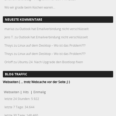
Wo wir grade beim Kochen waren…
NEUESTE KOMMENTARE
marius
zu
Outlook hat Emailverbindung nicht verschlüsselt
Jens T.
zu
Outlook hat Emailverbindung nicht verschlüsselt
Thoys
zu
Linux auf dem Desktop – Wo ist das Problem???
Thoys
zu
Linux auf dem Desktop – Wo ist das Problem???
Orloff
zu
Ubuntu 24: Nach Upgrade den Bootloop fixen
BLOG TRAFFIC
Webseiten ( ... trotz Webcache vor der Seite ;) )
Webseiten
|
Hits
|
Einmalig
letzte 24 Stunden:
5.922
letzte 7 Tage:
34.644
letzte 30 Tage:
148.460