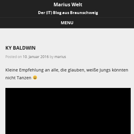
Marius Welt
Der (IT) Blog aus Braunschweig
MENU
Skip to content
KY BALDWIN
Posted on
10. Januar 2016
by
marius
Kleine Empfehlung an alle, die glauben, weiße Jungs könnten
nicht Tanzen