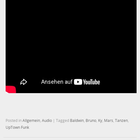
Posted in
Allgemein
,
Audio
|
Tagged
Baldwin
,
Bruno
,
Ky
,
Mars
,
Tanzen
,
UpTown Funk