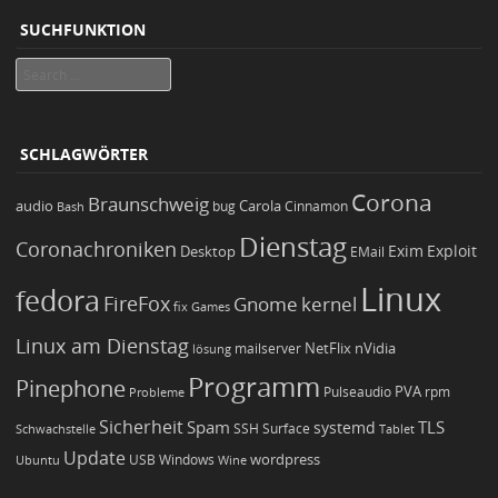
SUCHFUNKTION
Search
SCHLAGWÖRTER
Corona
Braunschweig
Carola
audio
bug
Bash
Cinnamon
Dienstag
Coronachroniken
Exim
Desktop
Exploit
EMail
Linux
fedora
FireFox
Gnome
kernel
Games
fix
Linux am Dienstag
NetFlix
nVidia
lösung
mailserver
Programm
Pinephone
PVA
Pulseaudio
rpm
Probleme
Sicherheit
TLS
Spam
systemd
Schwachstelle
SSH
Surface
Tablet
Update
wordpress
Ubuntu
USB
Windows
Wine