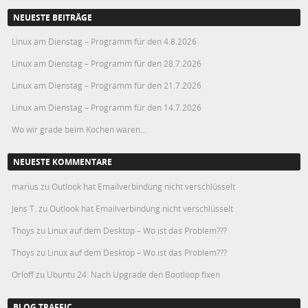
NEUESTE BEITRÄGE
Linux am Dienstag – Programm für den 4.8.2026
Linux am Dienstag – Programm für den 28.7.2026
Linux am Dienstag – Programm für den 21.7.2026
Linux am Dienstag – Programm für den 14.7.2026
Wo wir grade beim Kochen waren…
NEUESTE KOMMENTARE
marius
zu
Outlook hat Emailverbindung nicht verschlüsselt
Jens T.
zu
Outlook hat Emailverbindung nicht verschlüsselt
Thoys
zu
Linux auf dem Desktop – Wo ist das Problem???
Thoys
zu
Linux auf dem Desktop – Wo ist das Problem???
Orloff
zu
Ubuntu 24: Nach Upgrade den Bootloop fixen
BLOG TRAFFIC