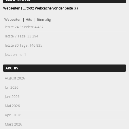
Webseiten ( ... trotz Webcache vor der Seite ;) )
Webseiten
|
Hits
|
Einmalig
letzte 24 Stunden:
4.437
letzte 7 Tage:
33.294
letzte 30 Tage:
146.835
Jetzt online: 1
ARCHIV
August 2026
Juli 2026
Juni 2026
Mai 2026
April 2026
März 2026