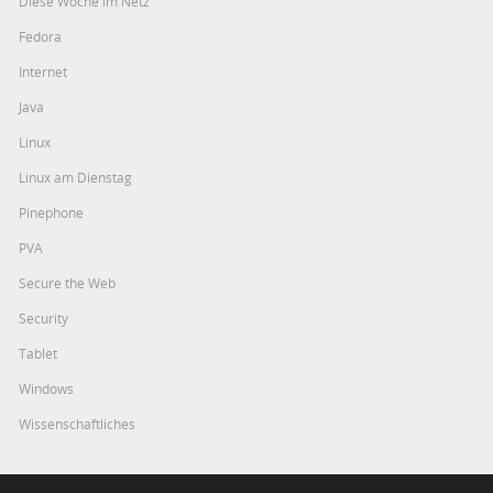
Diese Woche im Netz
Fedora
Internet
Java
Linux
Linux am Dienstag
Pinephone
PVA
Secure the Web
Security
Tablet
Windows
Wissenschaftliches