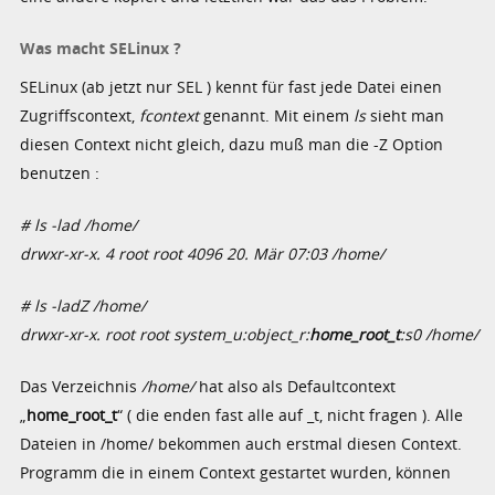
Was macht SELinux ?
SELinux (ab jetzt nur SEL ) kennt für fast jede Datei einen
Zugriffscontext,
fcontext
genannt. Mit einem
ls
sieht man
diesen Context nicht gleich, dazu muß man die -Z Option
benutzen :
# ls -lad /home/
drwxr-xr-x. 4 root root 4096 20. Mär 07:03 /home/
# ls -ladZ /home/
drwxr-xr-x. root root system_u:object_r:
home_root_t
:s0 /home/
Das Verzeichnis
/home/
hat also als Defaultcontext
„
home_root_t
“ ( die enden fast alle auf _t, nicht fragen ). Alle
Dateien in /home/ bekommen auch erstmal diesen Context.
Programm die in einem Context gestartet wurden, können