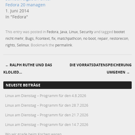
Fedora 20 managen
1. Juni 2014
In "Fedora"
This entry was posted in
Fedora
,
Java
,
Linux
,
Security
and tagged
bootet
nicht mehr
,
Bugs
,
Fcontext
,
fix
,
matchpathcon
,
no boot
,
repair
,
restorecon
,
rights
,
Selinux
. Bookmark the
permalink
.
←
RALPH RUTHE UND DAS
DIE VORRATSDATENSPEICHERUNG
Post navigation
KLOLIED…
UMGEHEN
→
NEUESTE BEITRÄGE
Linux am Dienstag – Programm für den 4.8.2026
Linux am Dienstag – Programm für den 28.7.2026
Linux am Dienstag – Programm für den 21.7.2026
Linux am Dienstag – Programm für den 14.7.2026
Wo wir grade beim Kochen waren…