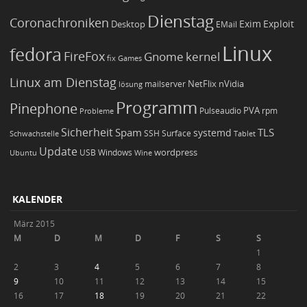
Dienstag
Coronachroniken
Exim
Desktop
Exploit
EMail
Linux
fedora
FireFox
Gnome
kernel
Games
fix
Linux am Dienstag
NetFlix
nVidia
lösung
mailserver
Programm
Pinephone
PVA
Pulseaudio
rpm
Probleme
Sicherheit
TLS
Spam
systemd
Schwachstelle
SSH
Surface
Tablet
Update
wordpress
Ubuntu
USB
Windows
Wine
KALENDER
März 2015
M
D
M
D
F
S
S
1
2
3
4
5
6
7
8
9
10
11
12
13
14
15
16
17
18
19
20
21
22