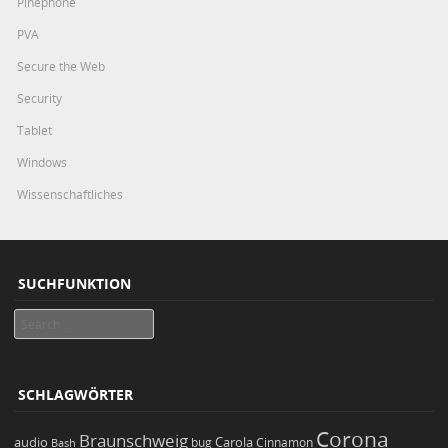
Pinephone
PVA
Secure the Web
Security
Tablet
Windows
Wissenschaftliches
SUCHFUNKTION
Search
SCHLAGWÖRTER
Corona
Braunschweig
Carola
audio
bug
Bash
Cinnamon