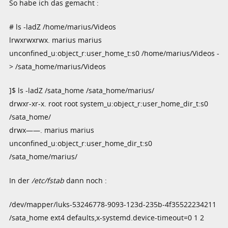
So habe ich das gemacht :
# ls -ladZ /home/marius/Videos
lrwxrwxrwx. marius marius
unconfined_u:object_r:user_home_t:s0 /home/marius/Videos -
> /sata_home/marius/Videos
]$ ls -ladZ /sata_home /sata_home/marius/
drwxr-xr-x. root root system_u:object_r:user_home_dir_t:s0
/sata_home/
drwx——. marius marius
unconfined_u:object_r:user_home_dir_t:s0
/sata_home/marius/
In der
/etc/fstab
dann noch :
/dev/mapper/luks-53246778-9093-123d-235b-4f35522234211
/sata_home ext4 defaults,x-systemd.device-timeout=0 1 2