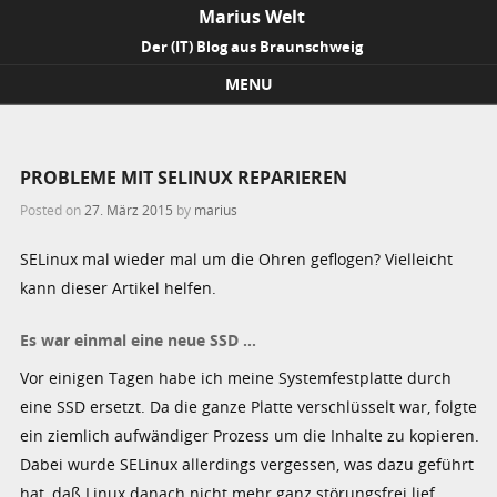
Marius Welt
Der (IT) Blog aus Braunschweig
MENU
Skip to content
PROBLEME MIT SELINUX REPARIEREN
Posted on
27. März 2015
by
marius
SELinux mal wieder mal um die Ohren geflogen? Vielleicht
kann dieser Artikel helfen.
Es war einmal eine neue SSD …
Vor einigen Tagen habe ich meine Systemfestplatte durch
eine SSD ersetzt. Da die ganze Platte verschlüsselt war, folgte
ein ziemlich aufwändiger Prozess um die Inhalte zu kopieren.
Dabei wurde SELinux allerdings vergessen, was dazu geführt
hat, daß Linux danach nicht mehr ganz störungsfrei lief.