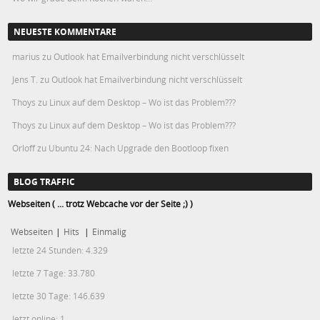
NEUESTE KOMMENTARE
marius
zu
Outlook hat Emailverbindung nicht verschlüsselt
Jens T.
zu
Outlook hat Emailverbindung nicht verschlüsselt
Thoys
zu
Linux auf dem Desktop – Wo ist das Problem???
Thoys
zu
Linux auf dem Desktop – Wo ist das Problem???
Orloff
zu
Ubuntu 24: Nach Upgrade den Bootloop fixen
BLOG TRAFFIC
Webseiten ( ... trotz Webcache vor der Seite ;) )
Webseiten
|
Hits
|
Einmalig
letzte 24 Stunden:
4.329
letzte 7 Tage:
33.780
letzte 30 Tage:
146.639
Jetzt online: 1