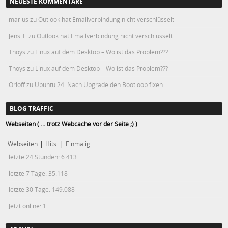
NEUESTE KOMMENTARE
marius
zu
Outlook hat Emailverbindung nicht verschlüsselt
Jens T.
zu
Outlook hat Emailverbindung nicht verschlüsselt
Thoys
zu
Linux auf dem Desktop – Wo ist das Problem???
Thoys
zu
Linux auf dem Desktop – Wo ist das Problem???
Orloff
zu
Ubuntu 24: Nach Upgrade den Bootloop fixen
BLOG TRAFFIC
Webseiten ( ... trotz Webcache vor der Seite ;) )
Webseiten
|
Hits
|
Einmalig
letzte 24 Stunden:
6.413
letzte 7 Tage:
35.118
letzte 30 Tage:
149.088
Jetzt online: 1