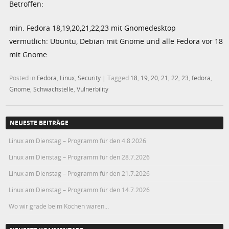
Betroffen:
min. Fedora 18,19,20,21,22,23 mit Gnomedesktop
vermutlich: Ubuntu, Debian mit Gnome und alle Fedora vor 18
mit Gnome
Posted in
Fedora
,
Linux
,
Security
|
Tagged
18
,
19
,
20
,
21
,
22
,
23
,
fedora
,
Gnome
,
Schwachstelle
,
Vulnerbility
NEUESTE BEITRÄGE
Linux am Dienstag – Programm für den 4.8.2026
Linux am Dienstag – Programm für den 28.7.2026
Linux am Dienstag – Programm für den 21.7.2026
Linux am Dienstag – Programm für den 14.7.2026
Wo wir grade beim Kochen waren…