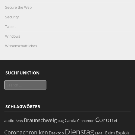
Secure the Web
Security
Tablet
Windows
Wissenschaftliches
SUCHFUNKTION
Search
SCHLAGWÖRTER
Corona
Braunschweig
Carola
audio
bug
Bash
Cinnamon
Dienstag
Coronachroniken
Exim
Desktop
Exploit
EMail