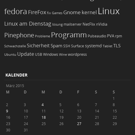
Linux
fedora
FireFox
Gnome
kernel
Games
fix
Linux am Dienstag
NetFlix
nVidia
lösung
mailserver
Programm
Pinephone
PVA
Pulseaudio
rpm
Probleme
Sicherheit
TLS
Spam
systemd
Schwachstelle
SSH
Surface
Tablet
Update
wordpress
Ubuntu
USB
Windows
Wine
KALENDER
März 2015
M
D
M
D
F
S
S
1
2
3
4
5
6
7
8
9
10
11
12
13
14
15
16
17
18
19
20
21
22
23
24
25
26
27
28
29
30
31