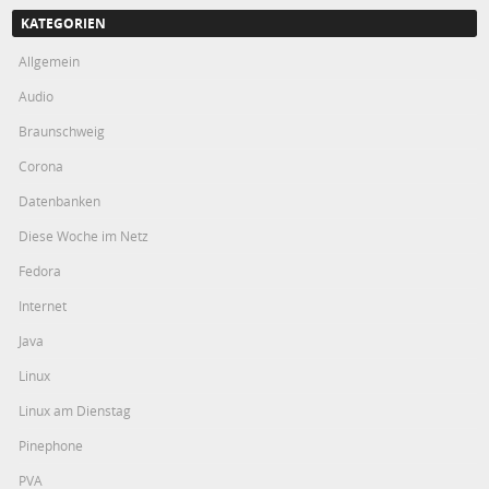
KATEGORIEN
Allgemein
Audio
Braunschweig
Corona
Datenbanken
Diese Woche im Netz
Fedora
Internet
Java
Linux
Linux am Dienstag
Pinephone
PVA