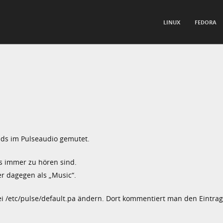
TO CONTENT
LINUX
FEDORA
nu
nds im Pulseaudio gemutet.
ls immer zu hören sind.
r dagegen als „Music“.
ei /etc/pulse/default.pa ändern. Dort kommentiert man den Eintrag