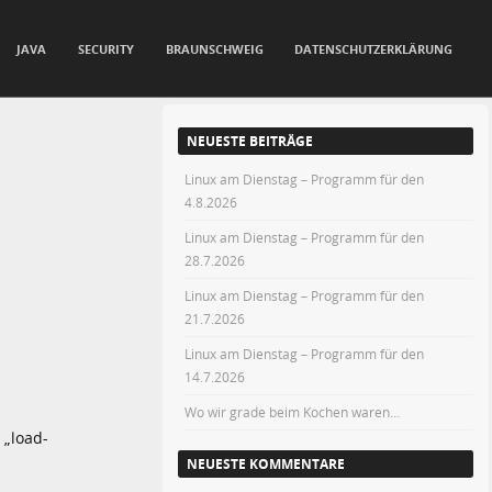
JAVA
SECURITY
BRAUNSCHWEIG
DATENSCHUTZERKLÄRUNG
NEUESTE BEITRÄGE
Linux am Dienstag – Programm für den
4.8.2026
Linux am Dienstag – Programm für den
28.7.2026
Linux am Dienstag – Programm für den
21.7.2026
Linux am Dienstag – Programm für den
14.7.2026
Wo wir grade beim Kochen waren…
 „load-
NEUESTE KOMMENTARE