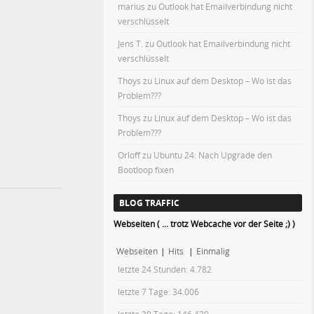
marius
zu
Outlook hat Emailverbindung nicht
verschlüsselt
Jens T.
zu
Outlook hat Emailverbindung nicht
verschlüsselt
Thoys
zu
Linux auf dem Desktop – Wo ist das
Problem???
Thoys
zu
Linux auf dem Desktop – Wo ist das
Problem???
Orloff
zu
Ubuntu 24: Nach Upgrade den
Bootloop fixen
BLOG TRAFFIC
Webseiten ( ... trotz Webcache vor der Seite ;) )
Webseiten
|
Hits
|
Einmalig
letzte 24 Stunden:
4.782
letzte 7 Tage:
34.006