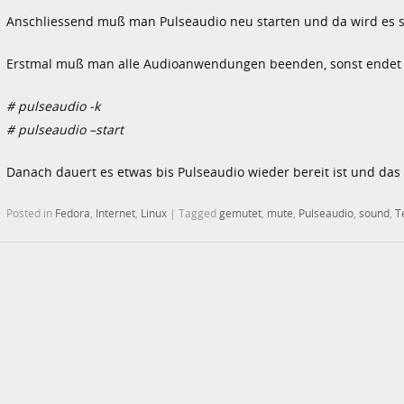
Anschliessend muß man Pulseaudio neu starten und da wird es s
Erstmal muß man alle Audioanwendungen beenden, sonst endet 
# pulseaudio -k
# pulseaudio –start
Danach dauert es etwas bis Pulseaudio wieder bereit ist und das
Posted in
Fedora
,
Internet
,
Linux
|
Tagged
gemutet
,
mute
,
Pulseaudio
,
sound
,
T