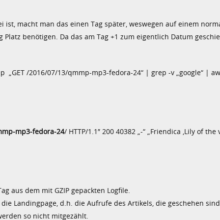
bei ist, macht man das einen Tag später, weswegen auf einem norm
 Platz benötigen. Da das am Tag +1 zum eigentlich Datum geschieh
p „GET /2016/07/13/qmmp-mp3-fedora-24“ | grep -v „google“ | awk 
mmp-mp3-fedora-24
/ HTTP/1.1″ 200 40382 „-“ „Friendica ‚Lily of the v
 Tag aus dem mit GZIP gepackten Logfile.
uf die Landingpage, d.h. die Aufrufe des Artikels, die geschehen sind,
werden so nicht mitgezählt.