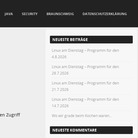
JAVA
SECURITY
BRAUNSCHWEIG
DATENSCHUTZERKLÄRUNG
NEUESTE BEITRÄGE
Linux am Dienstag – Programm für den
4.8.2026
Linux am Dienstag – Programm für den
28.7.2026
Linux am Dienstag – Programm für den
21.7.2026
Linux am Dienstag – Programm für den
14.7.2026
en Zugriff
Wo wir grade beim Kochen waren…
NEUESTE KOMMENTARE