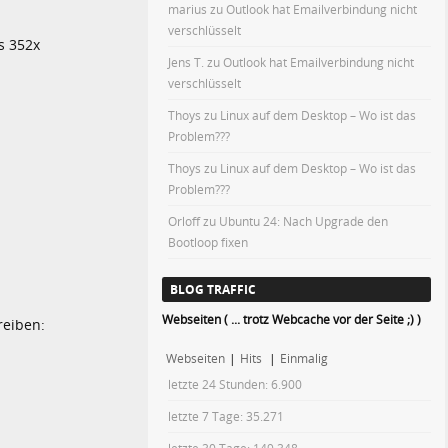
marius
zu
Outlook hat Emailverbindung nicht
verschlüsselt
s 352x
Jens T.
zu
Outlook hat Emailverbindung nicht
verschlüsselt
Thoys
zu
Linux auf dem Desktop – Wo ist das
Problem???
Thoys
zu
Linux auf dem Desktop – Wo ist das
Problem???
Orloff
zu
Ubuntu 24: Nach Upgrade den
Bootloop fixen
BLOG TRAFFIC
Webseiten ( ... trotz Webcache vor der Seite ;) )
reiben:
Webseiten
|
Hits
|
Einmalig
letzte 24 Stunden:
6.900
letzte 7 Tage:
35.271