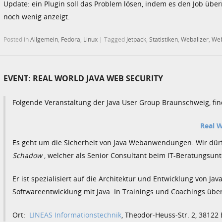
Update: ein Plugin soll das Problem lösen, indem es den Job übe
noch wenig anzeigt.
Posted in
Allgemein
,
Fedora
,
Linux
|
Tagged
Jetpack
,
Statistiken
,
Webalizer
,
Web
EVENT: REAL WORLD JAVA WEB SECURITY
Folgende Veranstaltung der Java User Group Braunschweig, find
Real W
Es geht um die Sicherheit von Java Webanwendungen. Wir dürf
Schadow
, welcher als Senior Consultant beim IT-Beratungsun
Er ist spezialisiert auf die Architektur und Entwicklung von Ja
Softwareentwicklung mit Java. In Trainings und Coachings über
Ort:
LINEAS Informationstechnik
, Theodor-Heuss-Str. 2, 3812