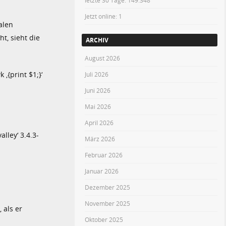
letzte 30 Tage:
149.348
Jetzt online: 1
alen
t, sieht die
ARCHIV
August 2026
‚{print $1;}‘
Juli 2026
Juni 2026
Mai 2026
April 2026
alley‘ 3.4.3-
März 2026
Februar 2026
Januar 2026
Dezember 2025
November 2025
 als er
Oktober 2025