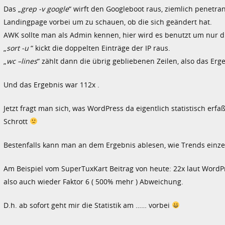
Das „
grep -v google
“ wirft den Googleboot raus, ziemlich penetra
Landingpage vorbei um zu schauen, ob die sich geändert hat.
AWK sollte man als Admin kennen, hier wird es benutzt um nur die I
„
sort -u
“ kickt die doppelten Einträge der IP raus.
„
wc –lines
“ zählt dann die übrig gebliebenen Zeilen, also das Erg
Und das Ergebnis war 112x .
Jetzt fragt man sich, was WordPress da eigentlich statistisch er
Schrott
Bestenfalls kann man an dem Ergebnis ablesen, wie Trends einzel
Am Beispiel vom SuperTuxKart Beitrag von heute: 22x laut WordPre
also auch wieder Faktor 6 ( 500% mehr ) Abweichung.
D.h. ab sofort geht mir die Statistik am …… vorbei