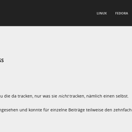
TO CONTENT
LINUX
FEDORA
nu
SS
u die da tracken, nur was sie
nicht
tracken, nämlich einen selbst.
gesehen und konnte für einzelne Beiträge teilweise den zehnfach