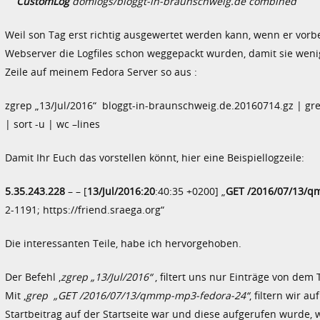
CustomLog
domlogs/bloggt-in-braunschweig.de combined
Weil son Tag erst richtig ausgewertet werden kann, wenn er vor
Webserver die Logfiles schon weggepackt wurden, damit sie wenig
Zeile auf meinem Fedora Server so aus :
zgrep „13/Jul/2016“ bloggt-in-braunschweig.de.20160714.gz | gre
| sort -u | wc –lines
Damit Ihr Euch das vorstellen könnt, hier eine Beispiellogzeile:
5.35.243.228
– – [
13/Jul/2016:20
:40:35 +0200] „
GET /2016/07/13/q
2-1191; https://friend.sraega.org“
Die interessanten Teile, habe ich hervorgehoben.
Der Befehl ‚
zgrep „13/Jul/2016“
‚ filtert uns nur Einträge von dem
Mit ‚
grep „GET /2016/07/13/qmmp-mp3-fedora-24“
‚ filtern wir a
Startbeitrag auf der Startseite war und diese aufgerufen wurde, 