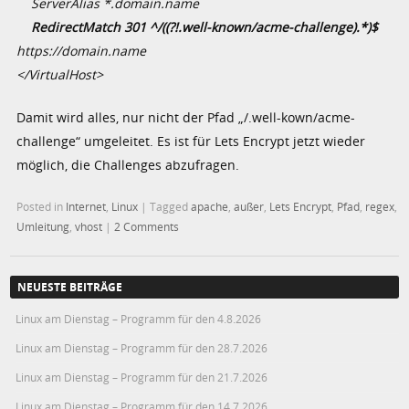
ServerAlias *.domain.name
RedirectMatch 301 ^/((?!.well-known/acme-challenge).*)$
https://domain.name
</VirtualHost>
Damit wird alles, nur nicht der Pfad „/.well-kown/acme-
challenge“ umgeleitet. Es ist für Lets Encrypt jetzt wieder
möglich, die Challenges abzufragen.
Posted in
Internet
,
Linux
|
Tagged
apache
,
außer
,
Lets Encrypt
,
Pfad
,
regex
,
Umleitung
,
vhost
|
2 Comments
NEUESTE BEITRÄGE
Linux am Dienstag – Programm für den 4.8.2026
Linux am Dienstag – Programm für den 28.7.2026
Linux am Dienstag – Programm für den 21.7.2026
Linux am Dienstag – Programm für den 14.7.2026