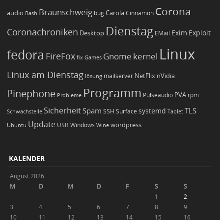
Corona
Braunschweig
Carola
audio
bug
Bash
Cinnamon
Dienstag
Coronachroniken
Exim
Desktop
Exploit
EMail
Linux
fedora
FireFox
Gnome
kernel
Games
fix
Linux am Dienstag
NetFlix
nVidia
lösung
mailserver
Programm
Pinephone
PVA
Pulseaudio
rpm
Probleme
Sicherheit
TLS
Spam
systemd
Schwachstelle
SSH
Surface
Tablet
Update
wordpress
Ubuntu
USB
Windows
Wine
KALENDER
August 2026
M
D
M
D
F
S
S
1
2
3
4
5
6
7
8
9
10
11
12
13
14
15
16