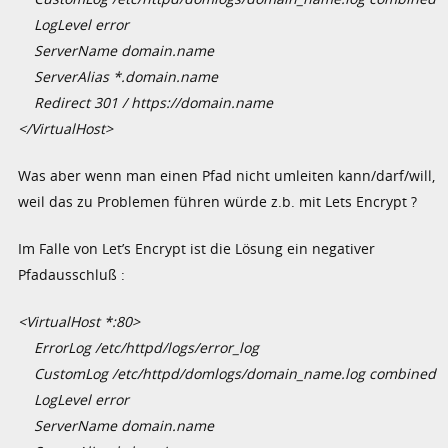
LogLevel error
ServerName domain.name
ServerAlias *.domain.name
Redirect 301 / https://domain.name
</VirtualHost>
Was aber wenn man einen Pfad nicht umleiten kann/darf/will,
weil das zu Problemen führen würde z.b. mit Lets Encrypt ?
Im Falle von Let’s Encrypt ist die Lösung ein negativer
Pfadausschluß :
<VirtualHost *:80>
ErrorLog /etc/httpd/logs/error_log
CustomLog /etc/httpd/domlogs/domain_name.log combined
LogLevel error
ServerName domain.name