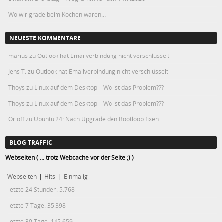
Wo wir grade beim Kochen waren…
NEUESTE KOMMENTARE
marius
zu
Outlook hat Emailverbindung nicht verschlüsselt
Jens T.
zu
Outlook hat Emailverbindung nicht verschlüsselt
Thoys
zu
Linux auf dem Desktop – Wo ist das Problem???
Thoys
zu
Linux auf dem Desktop – Wo ist das Problem???
Orloff
zu
Ubuntu 24: Nach Upgrade den Bootloop fixen
BLOG TRAFFIC
Webseiten ( ... trotz Webcache vor der Seite ;) )
Webseiten
|
Hits
|
Einmalig
letzte 24 Stunden:
5.768
letzte 7 Tage:
35.898
letzte 30 Tage:
145.659