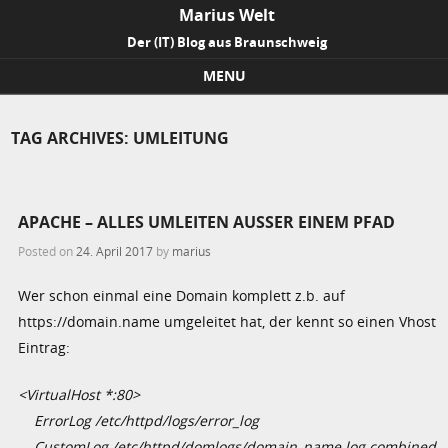
Marius Welt
Der (IT) Blog aus Braunschweig
MENU
Skip to content
TAG ARCHIVES:
UMLEITUNG
APACHE – ALLES UMLEITEN AUSSER EINEM PFAD
Posted on
24. April 2017
by
marius
Wer schon einmal eine Domain komplett z.b. auf
https://domain.name umgeleitet hat, der kennt so einen Vhost
Eintrag:
<VirtualHost *:80>
ErrorLog /etc/httpd/logs/error_log
CustomLog /etc/httpd/domlogs/domain_name.log combined