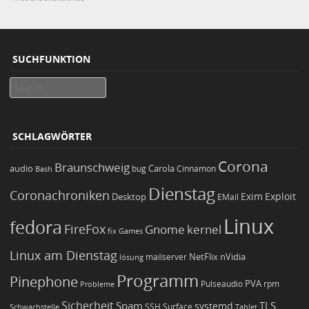
SUCHFUNKTION
Search
SCHLAGWÖRTER
Corona
Braunschweig
Carola
audio
bug
Bash
Cinnamon
Dienstag
Coronachroniken
Exim
Desktop
Exploit
EMail
Linux
fedora
FireFox
Gnome
kernel
Games
fix
Linux am Dienstag
NetFlix
nVidia
lösung
mailserver
Programm
Pinephone
PVA
Pulseaudio
rpm
Probleme
Sicherheit
TLS
Spam
systemd
Schwachstelle
SSH
Surface
Tablet