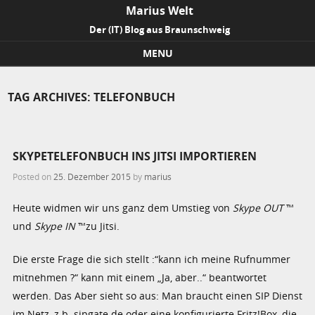
Marius Welt
Der (IT) Blog aus Braunschweig
MENU
Skip to content
TAG ARCHIVES:
TELEFONBUCH
SKYPETELEFONBUCH INS JITSI IMPORTIEREN
Posted on
25. Dezember 2015
by
marius
Heute widmen wir uns ganz dem Umstieg von
Skype OUT
™
und
Skype IN
™zu Jitsi.
Die erste Frage die sich stellt :“kann ich meine Rufnummer
mitnehmen ?“ kann mit einem „Ja, aber..“ beantwortet
werden. Das Aber sieht so aus: Man braucht einen SIP Dienst
im Netz, z.b. sipgate.de oder eine konfigurierte Fritz!Box, die