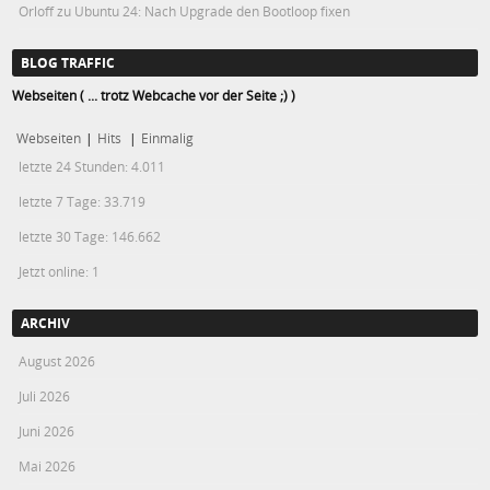
Orloff
zu
Ubuntu 24: Nach Upgrade den Bootloop fixen
BLOG TRAFFIC
Webseiten ( ... trotz Webcache vor der Seite ;) )
Webseiten
|
Hits
|
Einmalig
letzte 24 Stunden:
4.011
letzte 7 Tage:
33.719
letzte 30 Tage:
146.662
Jetzt online: 1
ARCHIV
August 2026
Juli 2026
Juni 2026
Mai 2026