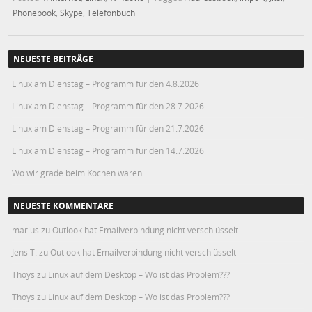
Phonebook
,
Skype
,
Telefonbuch
NEUESTE BEITRÄGE
Linux am Dienstag – Programm für den 4.8.2026
Linux am Dienstag – Programm für den 28.7.2026
Linux am Dienstag – Programm für den 21.7.2026
Linux am Dienstag – Programm für den 14.7.2026
Wo wir grade beim Kochen waren…
NEUESTE KOMMENTARE
marius
zu
Outlook hat Emailverbindung nicht verschlüsselt
Jens T.
zu
Outlook hat Emailverbindung nicht verschlüsselt
Thoys
zu
Linux auf dem Desktop – Wo ist das Problem???
Thoys
zu
Linux auf dem Desktop – Wo ist das Problem???