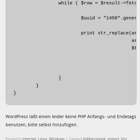
		while ( $row = $result->fetchArray(SQLITE3_ASSOC) ) {

			$uuid = "1450".generateRandomString(19);

			print str_replace(array("","","","","",""),

					  array($uuid, $row["displayname"], $argv[2], $row["pstnnumber"], $argv[3], $argv[4]),

					  $tmpl);

		}

	}

}
WordPress läßt einen leider keine PHP Anfangs- und Endetags
benutzen, bitte selbst hinzufügen.
Posted in
Internet
,
Linux
,
Windows
|
Tagged
Addressbook
,
import
,
Jitsi
,