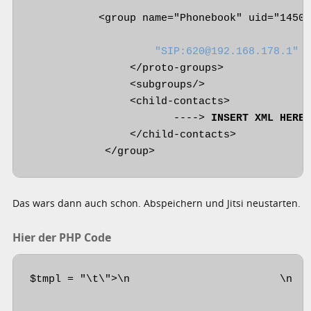
           <group name="Phonebook" uid="14501
"SIP:620@192.168.178.1"
 p
                </proto-groups>

                <subgroups/>

                <child-contacts>

                       ----> 
INSERT XML HERE
 
                </child-contacts>

Das wars dann auch schon. Abspeichern und Jitsi neustarten.
Hier der PHP Code
$tmpl = "\t\">\n                        \n   