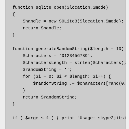
function sqlite_open($location,$mode)

{

    $handle = new SQLite3($location,$mode);

    return $handle;

} 

function generateRandomString($length = 10) {
    $characters = '0123456789';

    $charactersLength = strlen($characters);

    $randomString = '';

    for ($i = 0; $i < $length; $i++) {

        $randomString .= $characters[rand(0, 
    }

    return $randomString;

}

if ( $argc < 4 ) { print "Usage: skype2jitsi 