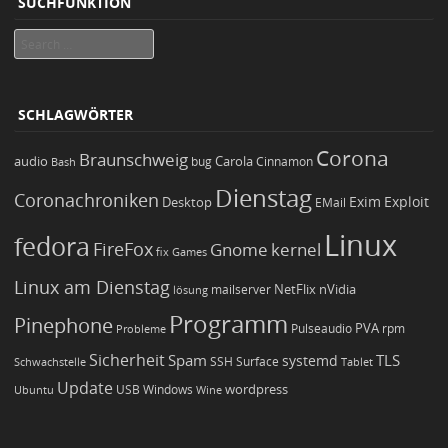
SUCHFUNKTION
Search
SCHLAGWÖRTER
Corona
Braunschweig
Carola
audio
bug
Bash
Cinnamon
Dienstag
Coronachroniken
Exim
Desktop
Exploit
EMail
Linux
fedora
FireFox
Gnome
kernel
Games
fix
Linux am Dienstag
NetFlix
nVidia
lösung
mailserver
Programm
Pinephone
PVA
Pulseaudio
rpm
Probleme
Sicherheit
TLS
Spam
systemd
Schwachstelle
SSH
Surface
Tablet
Update
wordpress
Ubuntu
USB
Windows
Wine