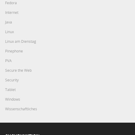
Fedora
Internet
Java
Linux
Linux am Dienstag
Pinephone
PVA
Secure the Web
Security
Tablet
Windows
Wissenschaftliches