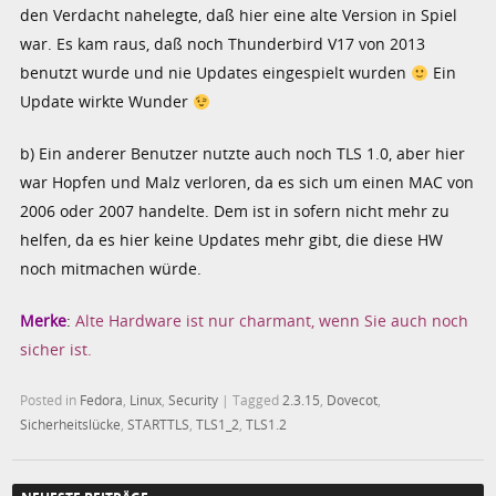
den Verdacht nahelegte, daß hier eine alte Version in Spiel
war. Es kam raus, daß noch Thunderbird V17 von 2013
benutzt wurde und nie Updates eingespielt wurden
Ein
Update wirkte Wunder
b) Ein anderer Benutzer nutzte auch noch TLS 1.0, aber hier
war Hopfen und Malz verloren, da es sich um einen MAC von
2006 oder 2007 handelte. Dem ist in sofern nicht mehr zu
helfen, da es hier keine Updates mehr gibt, die diese HW
noch mitmachen würde.
Merke
:
Alte Hardware ist nur charmant, wenn Sie auch noch
sicher ist.
Posted in
Fedora
,
Linux
,
Security
|
Tagged
2.3.15
,
Dovecot
,
Sicherheitslücke
,
STARTTLS
,
TLS1_2
,
TLS1.2