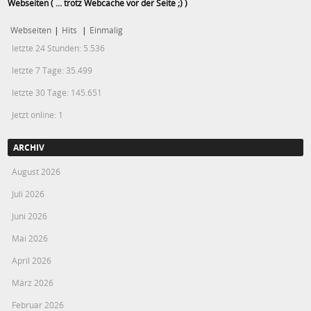
Webseiten ( ... trotz Webcache vor der Seite ;) )
Webseiten
|
Hits
|
Einmalig
letzte 24 Stunden:
5.536
letzte 7 Tage:
35.499
letzte 30 Tage:
145.651
Jetzt online: 1
ARCHIV
August 2026
Juli 2026
Juni 2026
Mai 2026
April 2026
März 2026
Februar 2026