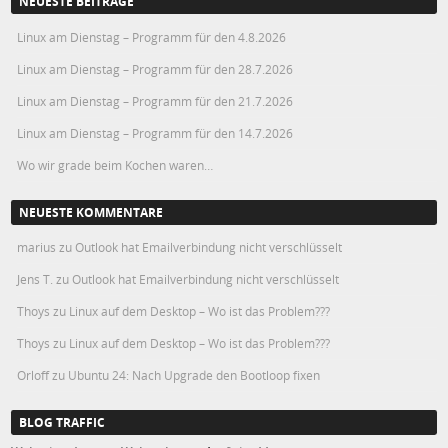
NEUESTE BEITRÄGE
Linux am Dienstag – Programm für den 4.8.2026
Linux am Dienstag – Programm für den 28.7.2026
Linux am Dienstag – Programm für den 21.7.2026
Linux am Dienstag – Programm für den 14.7.2026
Wo wir grade beim Kochen waren…
NEUESTE KOMMENTARE
marius
zu
Outlook hat Emailverbindung nicht verschlüsselt
Jens T.
zu
Outlook hat Emailverbindung nicht verschlüsselt
Thoys
zu
Linux auf dem Desktop – Wo ist das Problem???
Thoys
zu
Linux auf dem Desktop – Wo ist das Problem???
Orloff
zu
Ubuntu 24: Nach Upgrade den Bootloop fixen
BLOG TRAFFIC