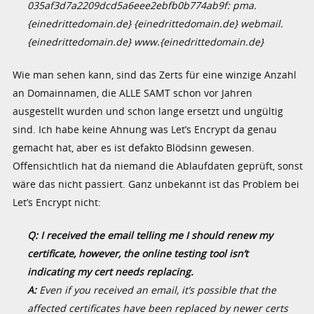
035af3d7a2209dcd5a6eee2ebfb0b774ab9f: pma.
{einedrittedomain.de} {einedrittedomain.de} webmail.
{einedrittedomain.de} www.{einedrittedomain.de}
Wie man sehen kann, sind das Zerts für eine winzige Anzahl
an Domainnamen, die ALLE SAMT schon vor Jahren
ausgestellt wurden und schon lange ersetzt und ungültig
sind. Ich habe keine Ahnung was Let’s Encrypt da genau
gemacht hat, aber es ist defakto Blödsinn gewesen.
Offensichtlich hat da niemand die Ablaufdaten geprüft, sonst
wäre das nicht passiert. Ganz unbekannt ist das Problem bei
Let’s Encrypt nicht:
Q: I received the email telling me I should renew my
certificate, however, the online testing tool isn’t
indicating my cert needs replacing.
A:
Even if you received an email, it’s possible that the
affected certificates have been replaced by newer certs