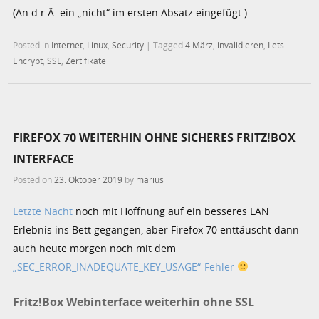
(An.d.r.Ä. ein „nicht“ im ersten Absatz eingefügt.)
Posted in
Internet
,
Linux
,
Security
|
Tagged
4.März
,
invalidieren
,
Lets
Encrypt
,
SSL
,
Zertifikate
FIREFOX 70 WEITERHIN OHNE SICHERES FRITZ!BOX
INTERFACE
Posted on
23. Oktober 2019
by
marius
Letzte Nacht
noch mit Hoffnung auf ein besseres LAN
Erlebnis ins Bett gegangen, aber Firefox 70 enttäuscht dann
auch heute morgen noch mit dem
„SEC_ERROR_INADEQUATE_KEY_USAGE“-Fehler
Fritz!Box Webinterface weiterhin ohne SSL