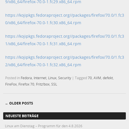
9/x86_64/firefox-70.0-1.fc29.x86_64.rpm
https://kojipkgs.fedoraproject.org//packages/firefox/70.0/1.fc3
0/x86_64/firefox-70.0-1.fc30.x86_64.rpm
https://kojipkgs.fedoraproject.org//packages/firefox/70.0/1.fc3
1/x86_64/firefox-70.0-1.fc31.x86_64.rpm
https://kojipkgs.fedoraproject.org//packages/firefox/70.0/1.fc3
2/x86_64/firefox-70.0-1.fc32.x86_64.rpm
Posted in
Fedora
,
Internet
,
Linux
,
Security
|
Tagged
70
,
AVM
,
defekt
,
FireFox
,
Firefox 70
,
Fritz!box
,
SSL
←
OLDER POSTS
Post navigation
NEUESTE BEITRÄGE
Linux am Dienstag – Programm für den 4.8.2026