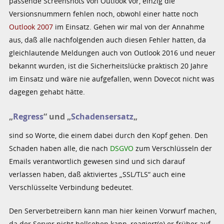
passende Screenshots von Outlook vor, einzig die
Versionsnummern fehlen noch, obwohl einer hatte noch
Outlook 2007
im Einsatz. Gehen wir mal von der Annahme
aus, daß alle nachfolgenden auch diesen Fehler hatten, da
gleichlautende Meldungen auch von Outlook 2016 und neuer
bekannt wurden, ist die Sicherheitslücke praktisch 20 Jahre
im Einsatz und wäre nie aufgefallen, wenn Dovecot nicht was
dagegen gehabt hätte.
„
Regress
“ und „
Schadensersatz
„
sind so Worte, die einem dabei durch den Kopf gehen. Den
Schaden haben alle, die nach
DSGVO
zum Verschlüsseln der
Emails verantwortlich gewesen sind und sich darauf
verlassen haben, daß aktiviertes „SSL/TLS“ auch eine
Verschlüsselte Verbindung bedeutet.
Den Serverbetreibern kann man hier keinen Vorwurf machen,
da der Server nicht hellsehen kann, reagiert(e) er früher auf