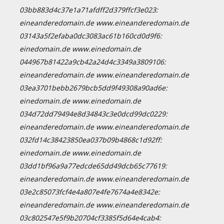
03bb883d4c37e1a71afdff2d379ffcf3e023:
eineanderedomain.de www.eineanderedomain.de
03143a5f2efaba0dc3083ac61b160cd0d9f6:
einedomain.de www.einedomain.de
044967b81422a9cb42a24d4c3349a3809106:
eineanderedomain.de www.eineanderedomain.de
03ea3701bebb2679bcb5dd9f49308a90ad6e:
einedomain.de www.einedomain.de
034d72dd79494e8d34843c3e0dcd99dc0229:
eineanderedomain.de www.eineanderedomain.de
032fd14c38423850ea037b09b4868c1d92ff:
einedomain.de www.einedomain.de
03dd1bf96a9a77edcde65dd49dcb65c77619:
eineanderedomain.de www.eineanderedomain.de
03e2c85073fcf4e4a807e4fe7674a4e8342e:
eineanderedomain.de www.eineanderedomain.de
03c802547e5f9b20704cf3385f5d64e4cab4: