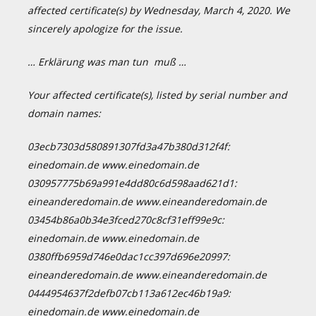
affected certificate(s) by Wednesday, March 4, 2020. We
sincerely apologize for the issue.
… Erklärung was man tun muß …
Your affected certificate(s), listed by serial number and
domain names:
03ecb7303d580891307fd3a47b380d312f4f:
einedomain.de www.einedomain.de
030957775b69a991e4dd80c6d598aad621d1:
eineanderedomain.de www.eineanderedomain.de
03454b86a0b34e3fced270c8cf31eff99e9c:
einedomain.de www.einedomain.de
0380ffb6959d746e0dac1cc397d696e20997:
eineanderedomain.de www.eineanderedomain.de
0444954637f2defb07cb113a612ec46b19a9:
einedomain.de www.einedomain.de