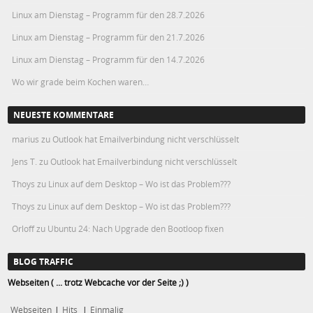
Linux am Dienstag – Programm für den 28.7.2026
Linux am Dienstag – Programm für den 21.7.2026
Linux am Dienstag – Programm für den 14.7.2026
Wo wir grade beim Kochen waren…
NEUESTE KOMMENTARE
marius
zu
Outlook hat Emailverbindung nicht verschlüsselt
Jens T.
zu
Outlook hat Emailverbindung nicht verschlüsselt
Thoys
zu
Linux auf dem Desktop – Wo ist das Problem???
Thoys
zu
Linux auf dem Desktop – Wo ist das Problem???
Orloff
zu
Ubuntu 24: Nach Upgrade den Bootloop fixen
BLOG TRAFFIC
Webseiten ( ... trotz Webcache vor der Seite ;) )
Webseiten
|
Hits
|
Einmalig