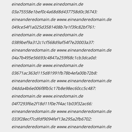
einedomain.de www.einedomain.de
03a75558e1bef0c4a68d8d437758d0c36743:
eineanderedomain.de www.eineanderedomain.de
049ce54f1a025d3581408b7e1f39c82bf761:
einedomain.de www.einedomain.de
0389bef9a312c1cf568d9af54f7e20003a37:
eineanderedomain.de www.eineanderedomain.de
04a7b495e56693c4847a259f68c1cb3dca0d:
einedomain.de www.einedomain.de
03671ac363d115d81991fb78b4efa00b72b8:
eineanderedomain.de www.eineanderedomain.de
04dda4b6e006f8fb5c17b8e98ec60cc5c487:
einedomain.de www.einedomain.de
04f7293f6e2f18d11f0e7f4ac1b03f32ac66:
eineanderedomain.de www.eineanderedomain.de
033f28ecf7cdfdf9094fef13e295a2fb6702:
eineanderedomain.de www.eineanderedomain.de