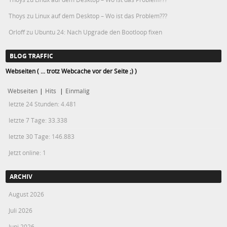
Thoys
zu
Linux auf dem Desktop – Wo ist das Problem???
Orloff
zu
Ubuntu 24: Nach Upgrade den Bootloop fixen
BLOG TRAFFIC
Webseiten ( ... trotz Webcache vor der Seite ;) )
Webseiten
|
Hits
|
Einmalig
letzte 24 Stunden:
4.481
letzte 7 Tage:
33.338
letzte 30 Tage:
146.883
Jetzt online: 1
ARCHIV
August 2026
Juli 2026
Juni 2026