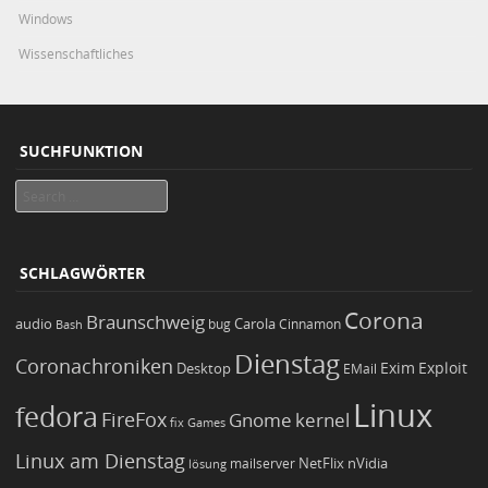
Windows
Wissenschaftliches
SUCHFUNKTION
Search
SCHLAGWÖRTER
Corona
Braunschweig
Carola
audio
bug
Bash
Cinnamon
Dienstag
Coronachroniken
Exim
Desktop
Exploit
EMail
Linux
fedora
FireFox
Gnome
kernel
Games
fix
Linux am Dienstag
NetFlix
nVidia
lösung
mailserver