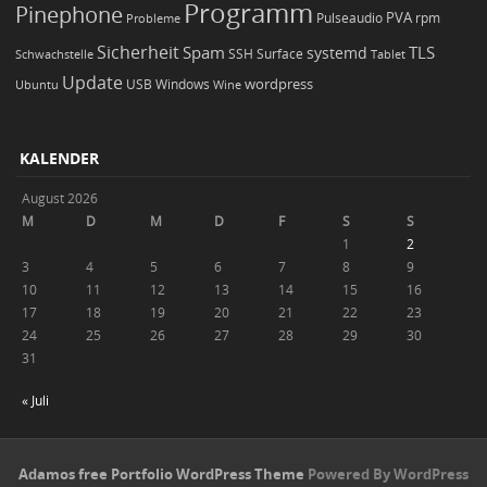
Programm
Pinephone
PVA
Pulseaudio
rpm
Probleme
Sicherheit
TLS
Spam
systemd
Schwachstelle
SSH
Surface
Tablet
Update
wordpress
Ubuntu
USB
Windows
Wine
KALENDER
August 2026
M
D
M
D
F
S
S
1
2
3
4
5
6
7
8
9
10
11
12
13
14
15
16
17
18
19
20
21
22
23
24
25
26
27
28
29
30
31
« Juli
Adamos free Portfolio WordPress Theme
Powered By WordPress