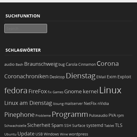
SUCHFUNKTION
Search
SCHLAGWÖRTER
Corona
Braunschweig
Carola
audio
bug
Bash
Cinnamon
Dienstag
Coronachroniken
Exim
Desktop
Exploit
EMail
Linux
fedora
FireFox
Gnome
kernel
Games
fix
Linux am Dienstag
NetFlix
nVidia
lösung
mailserver
Programm
Pinephone
PVA
Pulseaudio
rpm
Probleme
Sicherheit
TLS
Spam
systemd
Schwachstelle
SSH
Surface
Tablet
Update
wordpress
Ubuntu
USB
Windows
Wine