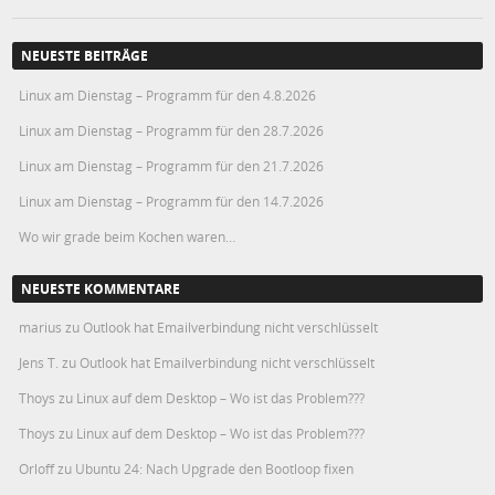
NEUESTE BEITRÄGE
Linux am Dienstag – Programm für den 4.8.2026
Linux am Dienstag – Programm für den 28.7.2026
Linux am Dienstag – Programm für den 21.7.2026
Linux am Dienstag – Programm für den 14.7.2026
Wo wir grade beim Kochen waren…
NEUESTE KOMMENTARE
marius
zu
Outlook hat Emailverbindung nicht verschlüsselt
Jens T.
zu
Outlook hat Emailverbindung nicht verschlüsselt
Thoys
zu
Linux auf dem Desktop – Wo ist das Problem???
Thoys
zu
Linux auf dem Desktop – Wo ist das Problem???
Orloff
zu
Ubuntu 24: Nach Upgrade den Bootloop fixen