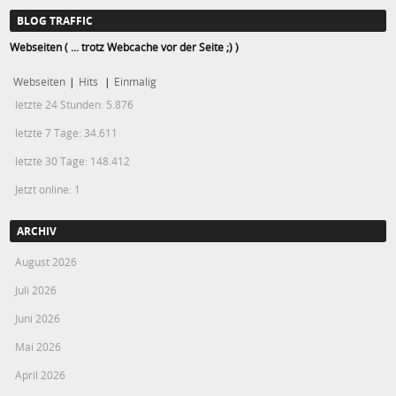
BLOG TRAFFIC
Webseiten ( ... trotz Webcache vor der Seite ;) )
Webseiten
|
Hits
|
Einmalig
letzte 24 Stunden:
5.876
letzte 7 Tage:
34.611
letzte 30 Tage:
148.412
Jetzt online: 1
ARCHIV
August 2026
Juli 2026
Juni 2026
Mai 2026
April 2026