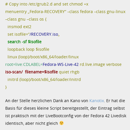
# Copy into /etc/grub2.d and set chmod +x
menuentry „Fedora-RECOVERY“ –class fedora –class gnu-linux
–class gnu –class os {
insmod ext2
set isofile=“
/RECOVERY.iso
„
search -sf $isofile
loopback loop $isofile
linux (loop)/boot/x86_64/loader/linux
root=live:CDLABEL=
Fedora-WS-Live-42
rd.live.image verbose
iso-scan/ filename=$isofile
quiet rhgb
initrd (loop)/boot/x86_64/loader/initrd
}
An der Stelle herzlichen Dank an Kano von
Kanotix
. Er hat die
Basis für dieses kleine Script bereitgestellt, der Eintrag selbst
ist praktisch mit der LiveBootconfig von der Fedora 42 Livedisk
identisch, aber nicht gleich