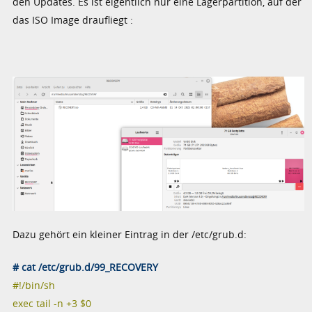
den Updates. Es ist eigentlich nur eine Lagerpartition, auf der
das ISO Image draufliegt :
Dazu gehört ein kleiner Eintrag in der /etc/grub.d:
# cat /etc/grub.d/99_RECOVERY
#!/bin/sh
exec tail -n +3 $0