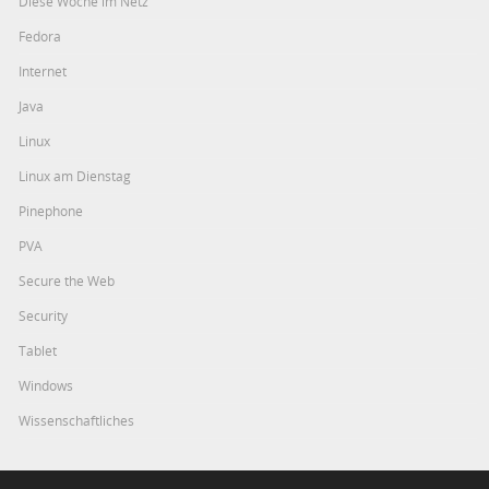
Diese Woche im Netz
Fedora
Internet
Java
Linux
Linux am Dienstag
Pinephone
PVA
Secure the Web
Security
Tablet
Windows
Wissenschaftliches