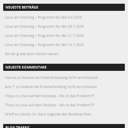
NEUESTE BEITRÄGE
Linux am Dienstag – Programm für den 4.8.2026
Linux am Dienstag – Programm für den 28.7.2026
Linux am Dienstag – Programm für den 21.7.2026
Linux am Dienstag – Programm für den 14.7.2026
Wo wir grade beim Kochen waren…
NEUESTE KOMMENTARE
marius
zu
Outlook hat Emailverbindung nicht verschlüsselt
Jens T.
zu
Outlook hat Emailverbindung nicht verschlüsselt
Thoys
zu
Linux auf dem Desktop – Wo ist das Problem???
Thoys
zu
Linux auf dem Desktop – Wo ist das Problem???
Orloff
zu
Ubuntu 24: Nach Upgrade den Bootloop fixen
BLOG TRAFFIC