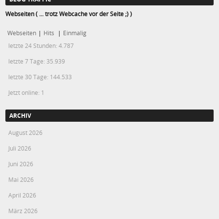
Webseiten ( ... trotz Webcache vor der Seite ;) )
Webseiten
|
Hits
|
Einmalig
letzte 24 Stunden:
4.787
letzte 7 Tage:
35.939
letzte 30 Tage:
144.533
Jetzt online: 1
ARCHIV
August 2026
Juli 2026
Juni 2026
Mai 2026
April 2026
März 2026