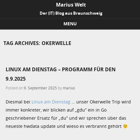
Marius Welt
Der (IT) Blog aus Braunschweig
MENU
Skip to content
TAG ARCHIVES:
OKERWELLE
LINUX AM DIENSTAG – PROGRAMM FÜR DEN
9.9.2025
Posted on
9. September 2025
by
marius
Diesmal bei
Linux am Dienstag
… unser Okerwelle Trip wird
immer konkreter, wir blicken auf „gdu“ ein in Go
geschriebener Ersatz für „du“ und wir sprechen über das
neueste hwdata update und wieso es verbrannt gehört