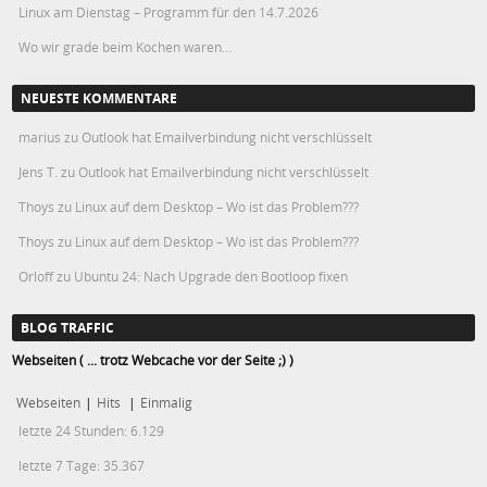
Linux am Dienstag – Programm für den 14.7.2026
Wo wir grade beim Kochen waren…
NEUESTE KOMMENTARE
marius
zu
Outlook hat Emailverbindung nicht verschlüsselt
Jens T.
zu
Outlook hat Emailverbindung nicht verschlüsselt
Thoys
zu
Linux auf dem Desktop – Wo ist das Problem???
Thoys
zu
Linux auf dem Desktop – Wo ist das Problem???
Orloff
zu
Ubuntu 24: Nach Upgrade den Bootloop fixen
BLOG TRAFFIC
Webseiten ( ... trotz Webcache vor der Seite ;) )
Webseiten
|
Hits
|
Einmalig
letzte 24 Stunden:
6.129
letzte 7 Tage:
35.367