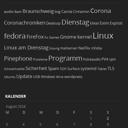
Corona
Braunschweig
Carola
audio
bug
Bash
Cinnamon
Dienstag
Coronachroniken
Exim
Desktop
Exploit
EMail
Linux
fedora
FireFox
Gnome
kernel
Games
fix
Linux am Dienstag
NetFlix
nVidia
lösung
mailserver
Programm
Pinephone
PVA
Pulseaudio
rpm
Probleme
Sicherheit
TLS
Spam
systemd
Schwachstelle
SSH
Surface
Tablet
Update
wordpress
Ubuntu
USB
Windows
Wine
KALENDER
August 2026
M
D
M
D
F
S
S
1
2
3
4
5
6
7
8
9