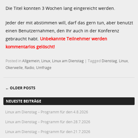
Die Titel konnten 3 Wochen lang eingereicht werden.
Jeder der mit abstimmen will, darf das gern tun, aber benutzt
einen Benutzernahmen, den Ihr auch in der Konferenz
gebraucht habt.
Unbekannte Teilnehmer werden
kommentarlos gelöscht!
Posted in
Allgemein
,
Linux
,
Linux am Dienstag
|
Tagged
Dienstag
,
Linux
,
Okerwelle
,
Radio
,
Umfrage
←
OLDER POSTS
Post navigation
NEUESTE BEITRÄGE
Linux am Dienstag – Programm für den 4.8.2026
Linux am Dienstag – Programm für den 28.7.2026
Linux am Dienstag – Programm für den 21.7.2026