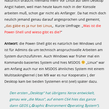
Natürlich braucht niemand mehr vor Linux auf dem Desktop
Angst haben, weil man heute kaum noch in der Konsole
arbeiten muß, schon gar nicht als Anfänger. Da hat mich doch
neulich jemand genau darauf angesprochen und gemeint,
„
das gäbe es ja nur bei Linux
„. Kurze Umfrage: „
Was ist die
Power-Shell und wieso gibt es die?
“
Antwort:
die Power-Shell gibt es natürlich bei Windows und
ist für Admins da um technisch anspruchsvolle Arbeiten am
System durchzuführen. Auch Windows war früher mal ein
Kommando basiertes System und hies MSDOS
„Linux“ war
am Anfang auch nur ein MSDOS ähnliches System mit einem
Multitaskingkernel ( bei M$ war es nur Kooperativ ), der
Desktop kam bei beiden Systemen erst (viel) später dazu.
Den ersten „Desktop“ hat übrigens Xerox entwickelt,
genau wie „die Maus“, auf einem C64 hies das ganze
dann GEOS („
G
raphic
E
nvironment
O
perating
S
ystem“).