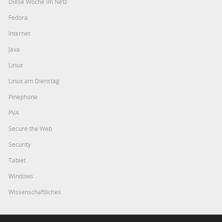
Diese Woche im Netz
Fedora
Internet
Java
Linux
Linux am Dienstag
Pinephone
PVA
Secure the Web
Security
Tablet
Windows
Wissenschaftliches