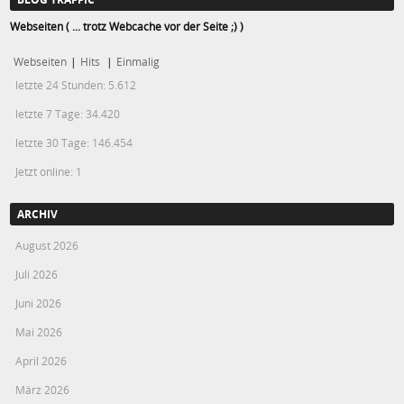
Webseiten ( ... trotz Webcache vor der Seite ;) )
Webseiten
|
Hits
|
Einmalig
letzte 24 Stunden:
5.612
letzte 7 Tage:
34.420
letzte 30 Tage:
146.454
Jetzt online: 1
ARCHIV
August 2026
Juli 2026
Juni 2026
Mai 2026
April 2026
März 2026