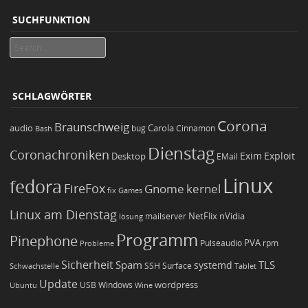
SUCHFUNKTION
Search
SCHLAGWÖRTER
Corona
Braunschweig
Carola
audio
bug
Bash
Cinnamon
Dienstag
Coronachroniken
Exim
Desktop
Exploit
EMail
Linux
fedora
FireFox
Gnome
kernel
Games
fix
Linux am Dienstag
NetFlix
nVidia
lösung
mailserver
Programm
Pinephone
PVA
Pulseaudio
rpm
Probleme
Sicherheit
TLS
Spam
systemd
Schwachstelle
SSH
Surface
Tablet
Update
wordpress
Ubuntu
USB
Windows
Wine