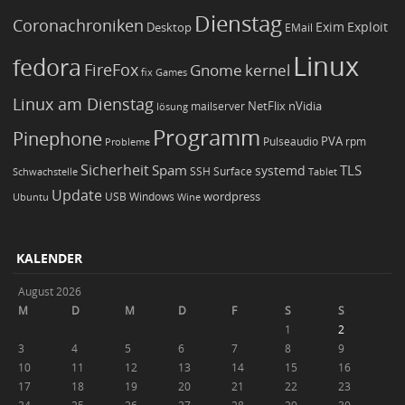
Dienstag
Coronachroniken
Exim
Desktop
Exploit
EMail
Linux
fedora
FireFox
Gnome
kernel
Games
fix
Linux am Dienstag
NetFlix
nVidia
lösung
mailserver
Programm
Pinephone
PVA
Pulseaudio
rpm
Probleme
Sicherheit
TLS
Spam
systemd
Schwachstelle
SSH
Surface
Tablet
Update
wordpress
Ubuntu
USB
Windows
Wine
KALENDER
August 2026
M
D
M
D
F
S
S
1
2
3
4
5
6
7
8
9
10
11
12
13
14
15
16
17
18
19
20
21
22
23
24
25
26
27
28
29
30