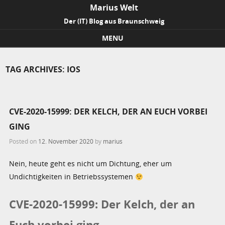
Marius Welt
Der (IT) Blog aus Braunschweig
MENU
Skip to content
TAG ARCHIVES:
IOS
CVE-2020-15999: DER KELCH, DER AN EUCH VORBEI
GING
Posted on
12. November 2020
by
marius
Nein, heute geht es nicht um Dichtung, eher um
Undichtigkeiten in Betriebssystemen
CVE-2020-15999: Der Kelch, der an
Euch vorbei ging