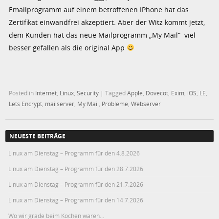
Emailprogramm auf einem betroffenen IPhone hat das
Zertifikat einwandfrei akzeptiert. Aber der Witz kommt jetzt,
dem Kunden hat das neue Mailprogramm „My Mail“ viel
besser gefallen als die original App
Posted in
Internet
,
Linux
,
Security
|
Tagged
Apple
,
Dovecot
,
Exim
,
iOS
,
LE
,
Lets Encrypt
,
mailserver
,
My Mail
,
Probleme
,
Webserver
NEUESTE BEITRÄGE
Linux am Dienstag – Programm für den 4.8.2026
Linux am Dienstag – Programm für den 28.7.2026
Linux am Dienstag – Programm für den 21.7.2026
Linux am Dienstag – Programm für den 14.7.2026
Wo wir grade beim Kochen waren…