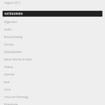
August 2012
KATEGORIEN
Allgemein
Audio
Braunschweig
Corona
Datenbanken
Diese Woche im Netz
Fedora
Internet
Java
Linux
Linux am Dienstag
Pinephone