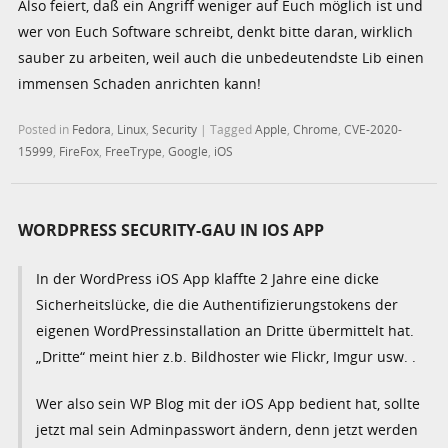
Also feiert, daß ein Angriff weniger auf Euch möglich ist und
wer von Euch Software schreibt, denkt bitte daran, wirklich
sauber zu arbeiten, weil auch die unbedeutendste Lib einen
immensen Schaden anrichten kann!
Posted in
Fedora
,
Linux
,
Security
|
Tagged
Apple
,
Chrome
,
CVE-2020-
15999
,
FireFox
,
FreeTrype
,
Google
,
iOS
WORDPRESS SECURITY-GAU IN IOS APP
In der WordPress iOS App klaffte 2 Jahre eine dicke
Sicherheitslücke, die die Authentifizierungstokens der
eigenen WordPressinstallation an Dritte übermittelt hat.
„Dritte“ meint hier z.b. Bildhoster wie Flickr, Imgur usw. .
Wer also sein WP Blog mit der iOS App bedient hat, sollte
jetzt mal sein Adminpasswort ändern, denn jetzt werden