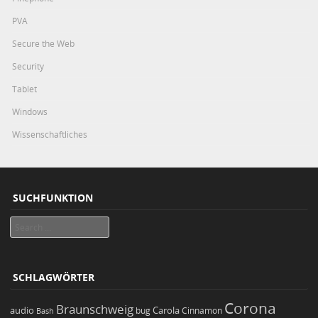
PVA
Secure the Web
Security
Tablet
Windows
Wissenschaftliches
SUCHFUNKTION
Search
SCHLAGWÖRTER
Corona
Braunschweig
Carola
audio
bug
Bash
Cinnamon