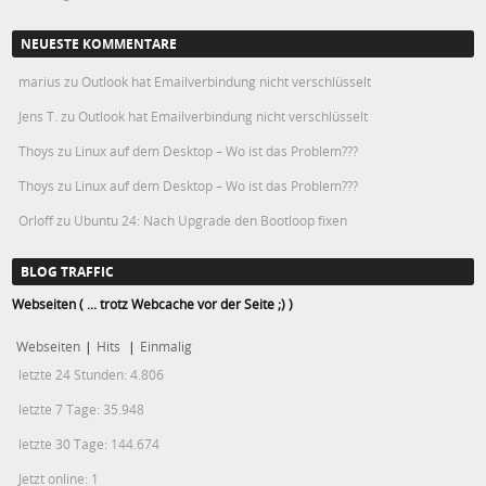
NEUESTE KOMMENTARE
marius
zu
Outlook hat Emailverbindung nicht verschlüsselt
Jens T.
zu
Outlook hat Emailverbindung nicht verschlüsselt
Thoys
zu
Linux auf dem Desktop – Wo ist das Problem???
Thoys
zu
Linux auf dem Desktop – Wo ist das Problem???
Orloff
zu
Ubuntu 24: Nach Upgrade den Bootloop fixen
BLOG TRAFFIC
Webseiten ( ... trotz Webcache vor der Seite ;) )
Webseiten
|
Hits
|
Einmalig
letzte 24 Stunden:
4.806
letzte 7 Tage:
35.948
letzte 30 Tage:
144.674
Jetzt online: 1