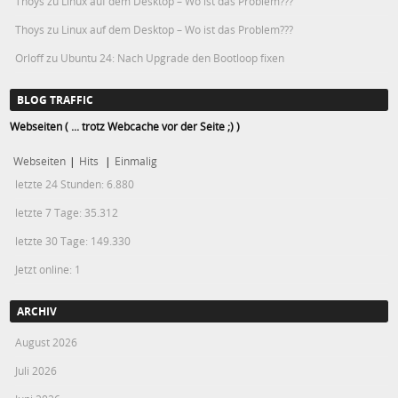
Thoys
zu
Linux auf dem Desktop – Wo ist das Problem???
Thoys
zu
Linux auf dem Desktop – Wo ist das Problem???
Orloff
zu
Ubuntu 24: Nach Upgrade den Bootloop fixen
BLOG TRAFFIC
Webseiten ( ... trotz Webcache vor der Seite ;) )
Webseiten
|
Hits
|
Einmalig
letzte 24 Stunden:
6.880
letzte 7 Tage:
35.312
letzte 30 Tage:
149.330
Jetzt online: 1
ARCHIV
August 2026
Juli 2026