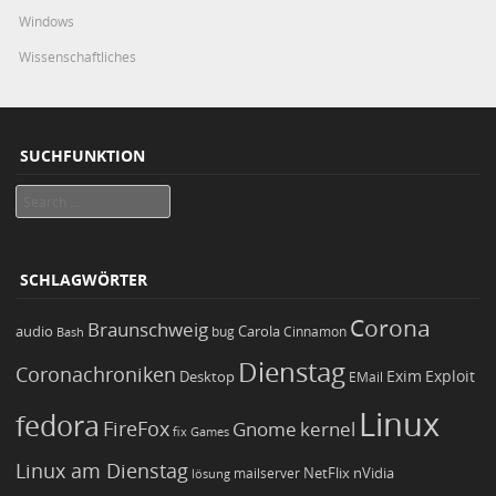
Windows
Wissenschaftliches
SUCHFUNKTION
Search
SCHLAGWÖRTER
Corona
Braunschweig
Carola
audio
bug
Bash
Cinnamon
Dienstag
Coronachroniken
Exim
Desktop
Exploit
EMail
Linux
fedora
FireFox
Gnome
kernel
Games
fix
Linux am Dienstag
NetFlix
nVidia
lösung
mailserver