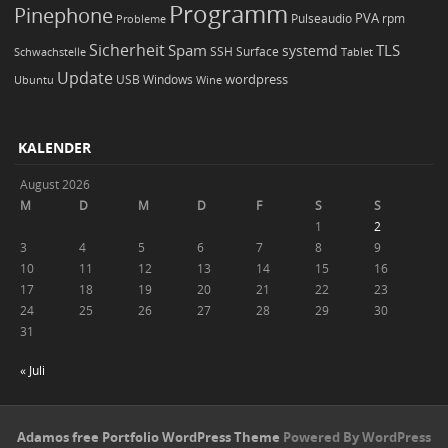
Programm
Pinephone
PVA
Pulseaudio
rpm
Probleme
Sicherheit
TLS
Spam
systemd
Schwachstelle
SSH
Surface
Tablet
Update
wordpress
Ubuntu
USB
Windows
Wine
KALENDER
August 2026
M
D
M
D
F
S
S
1
2
3
4
5
6
7
8
9
10
11
12
13
14
15
16
17
18
19
20
21
22
23
24
25
26
27
28
29
30
31
« Juli
Adamos free Portfolio WordPress Theme
Powered By WordPress