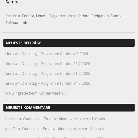
Samba.
Posted in
Fedora
,
Linux
|
Tagged
Android
,
fedora
,
Freigaben
,
Samba
,
Selinux
,
smb
NEUESTE BEITRÄGE
Linux am Dienstag – Programm für den 4.8.2026
Linux am Dienstag – Programm für den 28.7.2026
Linux am Dienstag – Programm für den 21.7.2026
Linux am Dienstag – Programm für den 14.7.2026
Wo wir grade beim Kochen waren…
NEUESTE KOMMENTARE
marius
zu
Outlook hat Emailverbindung nicht verschlüsselt
Jens T.
zu
Outlook hat Emailverbindung nicht verschlüsselt