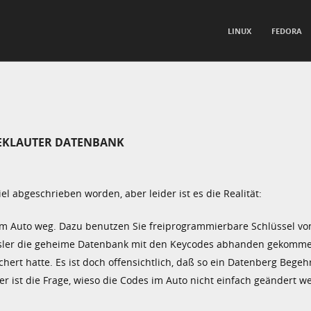
TO CONTENT
LINUX
FEDORA
nu
EKLAUTER DATENBANK
abgeschrieben worden, aber leider ist es die Realität:
em Auto weg. Dazu benutzen Sie freiprogrammierbare Schlüssel v
hrysler die geheime Datenbank mit den Keycodes abhanden gekomme
chert hatte. Es ist doch offensichtlich, daß so ein Datenberg Begeh
er ist die Frage, wieso die Codes im Auto nicht einfach geändert w