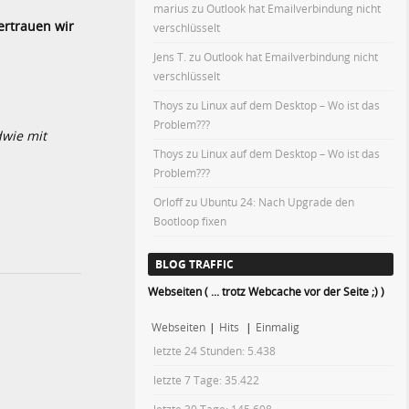
marius
zu
Outlook hat Emailverbindung nicht
ertrauen wir
verschlüsselt
Jens T.
zu
Outlook hat Emailverbindung nicht
verschlüsselt
Thoys
zu
Linux auf dem Desktop – Wo ist das
Problem???
dwie mit
Thoys
zu
Linux auf dem Desktop – Wo ist das
Problem???
Orloff
zu
Ubuntu 24: Nach Upgrade den
Bootloop fixen
BLOG TRAFFIC
Webseiten ( ... trotz Webcache vor der Seite ;) )
Webseiten
|
Hits
|
Einmalig
letzte 24 Stunden:
5.438
letzte 7 Tage:
35.422