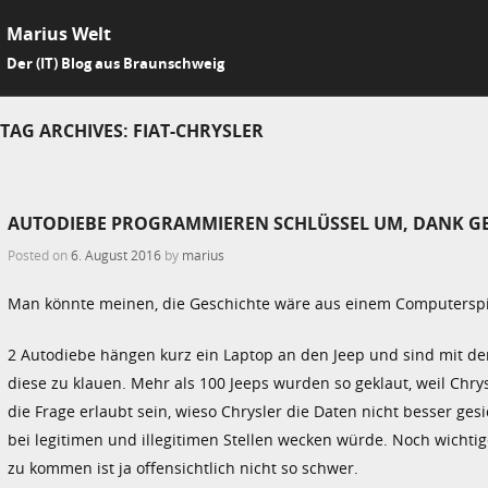
Marius Welt
SKIP 
Der (IT) Blog aus Braunschweig
Me
TAG ARCHIVES:
FIAT-CHRYSLER
AUTODIEBE PROGRAMMIEREN SCHLÜSSEL UM, DANK G
Posted on
6. August 2016
by
marius
Man könnte meinen, die Geschichte wäre aus einem Computerspiel 
2 Autodiebe hängen kurz ein Laptop an den Jeep und sind mit d
diese zu klauen. Mehr als 100 Jeeps wurden so geklaut, weil C
die Frage erlaubt sein, wieso Chrysler die Daten nicht besser gesi
bei legitimen und illegitimen Stellen wecken würde. Noch wichtig
zu kommen ist ja offensichtlich nicht so schwer.