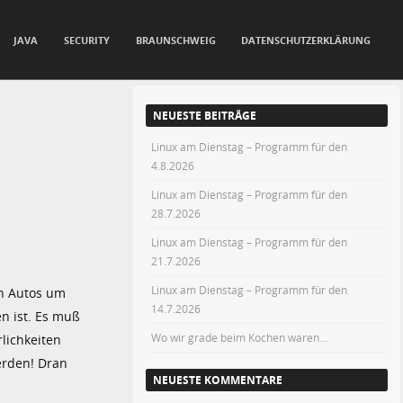
JAVA
SECURITY
BRAUNSCHWEIG
DATENSCHUTZERKLÄRUNG
NEUESTE BEITRÄGE
Linux am Dienstag – Programm für den
4.8.2026
Linux am Dienstag – Programm für den
28.7.2026
Linux am Dienstag – Programm für den
21.7.2026
Linux am Dienstag – Programm für den
on Autos um
14.7.2026
n ist. Es muß
Wo wir grade beim Kochen waren…
rlichkeiten
erden! Dran
NEUESTE KOMMENTARE