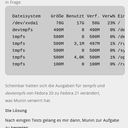
in Frage:
Dateisystem    Größe Benutzt Verf. Verw% Eing
/dev/xvda1       78G     17G   58G   23% /

devtmpfs        490M       0  490M    0% /dev
tmpfs           500M       0  500M    0% /dev
tmpfs           500M    3,1M  497M    1% /run
tmpfs           500M       0  500M    0% /sys
tmpfs           500M    4,0K  500M    1% /opt
tmpfs           100M       0  100M    0% /ru
Scheinbar hatten sich die Ausgaben für
tempfs
und
devtempfs
von Fedora 20 zu Fedora 21 verändert,
was Munin verwirrt hat.
Die Lösung
Nach einigen Tests gelang es mir dann, Munin zur Aufgabe
zu bewegen.