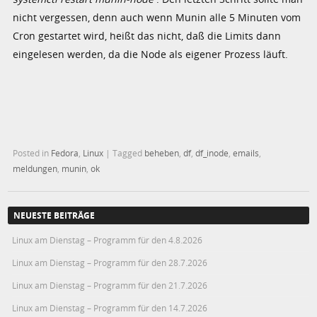
nicht vergessen, denn auch wenn Munin alle 5 Minuten vom
Cron gestartet wird, heißt das nicht, daß die Limits dann
eingelesen werden, da die Node als eigener Prozess läuft.
Posted in
Fedora
,
Linux
|
Tagged
beheben
,
df
,
df_inode
,
emails
,
meldungen
,
munin
,
ok
NEUESTE BEITRÄGE
Linux am Dienstag – Programm für den 4.8.2026
Linux am Dienstag – Programm für den 28.7.2026
Linux am Dienstag – Programm für den 21.7.2026
Linux am Dienstag – Programm für den 14.7.2026