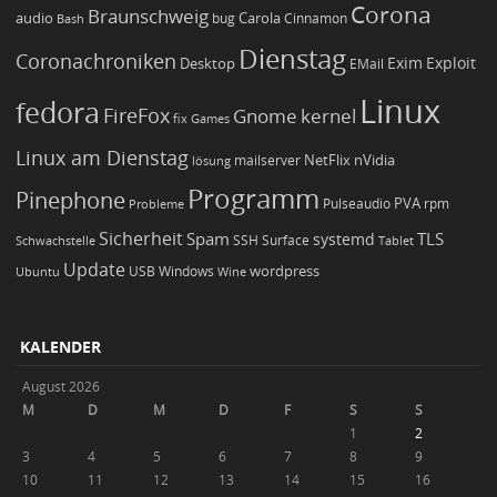
Corona
Braunschweig
Carola
audio
bug
Bash
Cinnamon
Dienstag
Coronachroniken
Exim
Desktop
Exploit
EMail
Linux
fedora
FireFox
Gnome
kernel
Games
fix
Linux am Dienstag
NetFlix
nVidia
lösung
mailserver
Programm
Pinephone
PVA
Pulseaudio
rpm
Probleme
Sicherheit
TLS
Spam
systemd
Schwachstelle
SSH
Surface
Tablet
Update
wordpress
Ubuntu
USB
Windows
Wine
KALENDER
August 2026
M
D
M
D
F
S
S
1
2
3
4
5
6
7
8
9
10
11
12
13
14
15
16