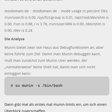
testdomain.de :: testdomain.de :: Inode usage in percent OKs:
/run/user/0 is 0.00, /sys/fs/cgroup is 0.01, /opt/root/dev/shm is
0.00, /run is 0.88, / is 3.78, /run/user/496 is 0.00, /dev/shm is
0.00, /dev is 0.24.
Die Analyse
Munin bietet zwar von Haus aus Debugfunktionen an, aber
keine führte zum Ziel. Damit man Munin debuggen kann,
muß man zunächst zum Munin User werden, der
„normalerweise“ keine Shell hat, damit man sich nicht
einloggen kann:
# su munin -s /bin/bash
Dann gibt mal als erstes mal munin-limits ein, um sich einen
Überblick zuverschaffen.