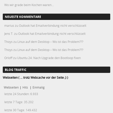
Wo wir grade beim Kochen waren…
NEUESTE KOMMENTARE
marius
zu
Outlook hat Emailverbindung nicht verschlüsselt
Jens T.
zu
Outlook hat Emailverbindung nicht verschlüsselt
Thoys
zu
Linux auf dem Desktop – Wo ist das Problem???
Thoys
zu
Linux auf dem Desktop – Wo ist das Problem???
Orloff
zu
Ubuntu 24: Nach Upgrade den Bootloop fixen
BLOG TRAFFIC
Webseiten ( ... trotz Webcache vor der Seite ;) )
Webseiten
|
Hits
|
Einmalig
letzte 24 Stunden:
6.933
letzte 7 Tage:
35.202
letzte 30 Tage:
149.432