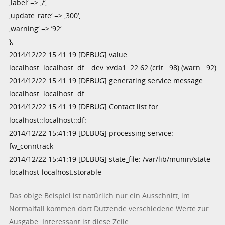
‚label‘ => ‚/‘,
‚update_rate‘ => ‚300‘,
‚warning‘ => ’92‘
};
2014/12/22 15:41:19 [DEBUG] value:
localhost::localhost::df::_dev_xvda1: 22.62 (crit: :98) (warn: :92)
2014/12/22 15:41:19 [DEBUG] generating service message:
localhost::localhost::df
2014/12/22 15:41:19 [DEBUG] Contact list for
localhost::localhost::df:
2014/12/22 15:41:19 [DEBUG] processing service:
fw_conntrack
2014/12/22 15:41:19 [DEBUG] state_file: /var/lib/munin/state-
localhost-localhost.storable
Das obige Beispiel ist natürlich nur ein Ausschnitt, im
Normalfall kommen dort Dutzende verschiedene Werte zur
Ausgabe. Interessant ist diese Zeile: