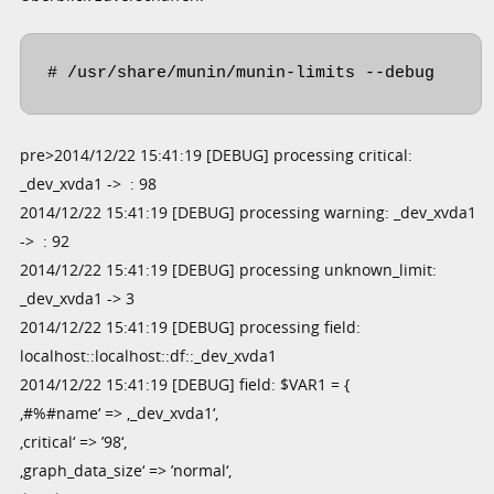
# /usr/share/munin/munin-limits --debug
pre>2014/12/22 15:41:19 [DEBUG] processing critical:
_dev_xvda1 -> : 98
2014/12/22 15:41:19 [DEBUG] processing warning: _dev_xvda1
-> : 92
2014/12/22 15:41:19 [DEBUG] processing unknown_limit:
_dev_xvda1 -> 3
2014/12/22 15:41:19 [DEBUG] processing field:
localhost::localhost::df::_dev_xvda1
2014/12/22 15:41:19 [DEBUG] field: $VAR1 = {
‚#%#name‘ => ‚_dev_xvda1‘,
‚critical‘ => ’98‘,
‚graph_data_size‘ => ’normal‘,