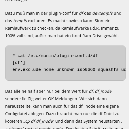
Dazu muß man in der plugin-conf für
df
das
devtempfs
und
das
tempfs
excluden. Es macht sowieso kaum Sinn ein
Ramlaufwerk zu checken, da Ramlaufwerke i.d.R. immer zu
100% voll sind, außer man hat ein fixed Ram-Drive gewählt.
# cat /etc/munin/plugin-conf.d/df

[df*]

env.exclude none unknown iso9660 squashfs ud
Das alleine half aber nur bei dem Wert für
df, df_inode
sendete fleißig weiter OK Meldungen. Wie sich dann
herausstellte, kann man auch für das df_inode eine eigene
Configdatei ablegen. Dazu braucht man nur die df Datei zu
kopieren „
cp df df_inode
“ und dann das System neustarten :
systemctl restart munin-node
. Den letzten Schritt sollte man