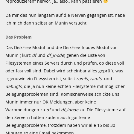
reproduzieren“ hervor, ja.. also.. kann passieren
Da mir das nun langsam auf die Nerven gegangen ist, habe
ich mich dann selbst an Munin versucht.
Das Problem
Das DiskFree Modul und die DiskFree-Inodes Modul von
Munin ( kurz
df
und
df_inode
) gehen die Liste von
Filesystemen eines Servers durch und prüfen, ob diese voll
oder fast voll sind. Dabei wird scheinbar alles geprüft, was
irgendwie ein Filesystem ist, selbst
romfs
,
ramfs
und
debugfs
, die ja nun keine echten Filesysteme mit möglichen
Belegungsproblemen sind. Komischerweise schickte uns
Munin immer nur OK Meldungen, aber keine
Warnmeldungen zu
df
und
df_inode
zu. Die Filesysteme auf
den Servern hatten zudem auch gar keine
Belegungsprobleme, trotzdem haben wir alle 15 bis 30
Minuten so eine Email bekommen.