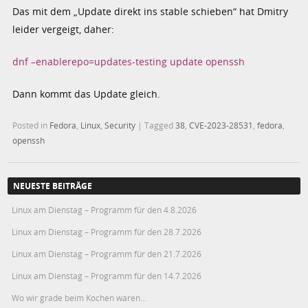
Das mit dem „Update direkt ins stable schieben“ hat Dmitry
leider vergeigt, daher:
dnf –enablerepo=updates-testing update openssh
Dann kommt das Update gleich.
Posted in
Fedora
,
Linux
,
Security
|
Tagged
38
,
CVE-2023-28531
,
fedora
,
openssh
NEUESTE BEITRÄGE
Linux am Dienstag – Programm für den 4.8.2026
Linux am Dienstag – Programm für den 28.7.2026
Linux am Dienstag – Programm für den 21.7.2026
Linux am Dienstag – Programm für den 14.7.2026
Wo wir grade beim Kochen waren…