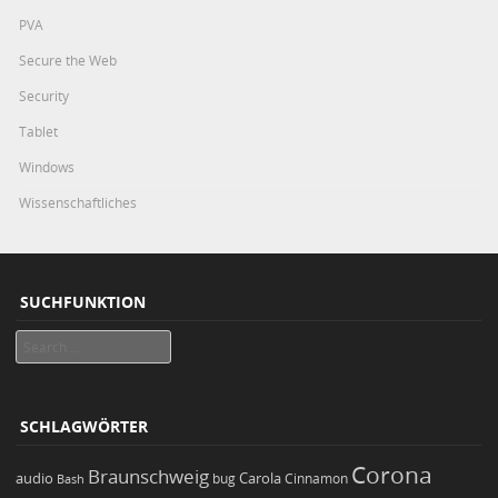
PVA
Secure the Web
Security
Tablet
Windows
Wissenschaftliches
SUCHFUNKTION
Search
SCHLAGWÖRTER
Corona
Braunschweig
Carola
audio
bug
Bash
Cinnamon