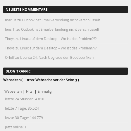
NEUESTE KOMMENTARE
marius
zu
Outlook hat Emailverbindung nicht verschlüsselt
Jens T.
zu
Outlook hat Emailverbindung nicht verschlüsselt
Thoys
zu
Linux auf dem Desktop – Wo ist das Problem???
Thoys
zu
Linux auf dem Desktop – Wo ist das Problem???
Orloff
zu
Ubuntu 24: Nach Upgrade den Bootloop fixen
BLOG TRAFFIC
Webseiten ( ... trotz Webcache vor der Seite ;) )
Webseiten
|
Hits
|
Einmalig
letzte 24 Stunden:
4.810
letzte 7 Tage:
35.524
letzte 30 Tage:
144.779
Jetzt online: 1