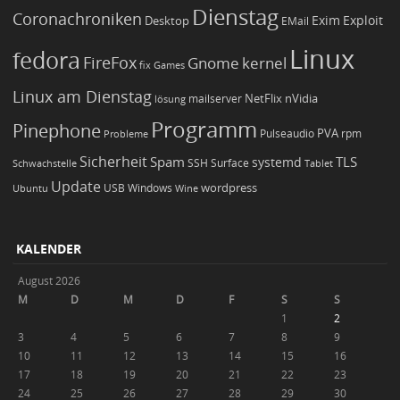
Dienstag
Coronachroniken
Exim
Desktop
Exploit
EMail
Linux
fedora
FireFox
Gnome
kernel
Games
fix
Linux am Dienstag
NetFlix
nVidia
lösung
mailserver
Programm
Pinephone
PVA
Pulseaudio
rpm
Probleme
Sicherheit
TLS
Spam
systemd
Schwachstelle
SSH
Surface
Tablet
Update
wordpress
Ubuntu
USB
Windows
Wine
KALENDER
August 2026
M
D
M
D
F
S
S
1
2
3
4
5
6
7
8
9
10
11
12
13
14
15
16
17
18
19
20
21
22
23
24
25
26
27
28
29
30