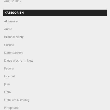
August 2012
KATEGORIEN
Allgemein
Audio
Braunschweig
Corona
Datenbanken
Diese Woche im Netz
Fedora
Internet
Java
Linux
Linux am Dienstag
Pinephone