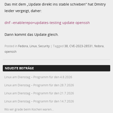
Das mit dem „Update direkt ins stable schieben“ hat Dmitry
leider vergeigt, daher:
dnf –enablerepo=updates-testing update openssh
Dann kommt das Update gleich.
Posted in
Fedora
,
Linux
,
Security
|
Tagged
38
,
CVE-2023-28531
,
fedora
,
openssh
NEUESTE BEITRÄGE
Linux am Dienstag – Programm für den 4.8.2026
Linux am Dienstag – Programm für den 28.7.2026
Linux am Dienstag – Programm für den 21.7.2026
Linux am Dienstag – Programm für den 14.7.2026
Wo wir grade beim Kochen waren…