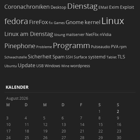
Dienstag
Coronachroniken
Exim
Desktop
Exploit
EMail
Linux
fedora
FireFox
Gnome
kernel
Games
fix
Linux am Dienstag
NetFlix
nVidia
lösung
mailserver
Programm
Pinephone
PVA
Pulseaudio
rpm
Probleme
Sicherheit
TLS
Spam
systemd
Schwachstelle
SSH
Surface
Tablet
Update
wordpress
Ubuntu
USB
Windows
Wine
KALENDER
August 2026
M
D
M
D
F
S
S
1
2
3
4
5
6
7
8
9
10
11
12
13
14
15
16
17
18
19
20
21
22
23
24
25
26
27
28
29
30