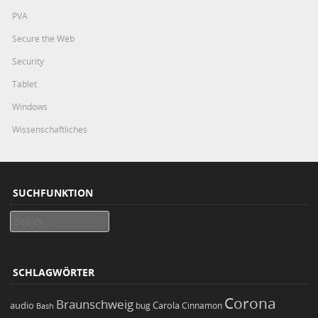
PVA
Secure the Web
Security
Tablet
Windows
Wissenschaftliches
SUCHFUNKTION
Search
SCHLAGWÖRTER
Corona
Braunschweig
Carola
audio
bug
Bash
Cinnamon