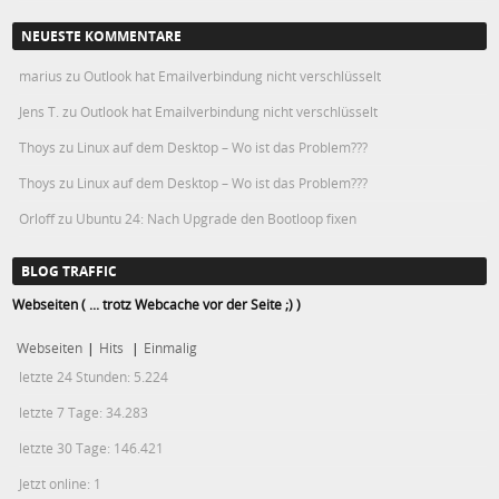
NEUESTE KOMMENTARE
marius
zu
Outlook hat Emailverbindung nicht verschlüsselt
Jens T.
zu
Outlook hat Emailverbindung nicht verschlüsselt
Thoys
zu
Linux auf dem Desktop – Wo ist das Problem???
Thoys
zu
Linux auf dem Desktop – Wo ist das Problem???
Orloff
zu
Ubuntu 24: Nach Upgrade den Bootloop fixen
BLOG TRAFFIC
Webseiten ( ... trotz Webcache vor der Seite ;) )
Webseiten
|
Hits
|
Einmalig
letzte 24 Stunden:
5.224
letzte 7 Tage:
34.283
letzte 30 Tage:
146.421
Jetzt online: 1