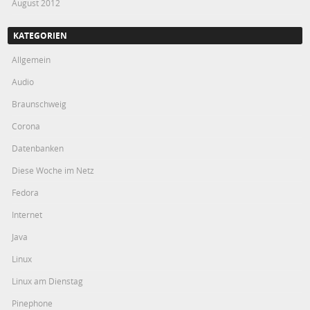
August 2012
KATEGORIEN
Allgemein
Audio
Braunschweig
Corona
Datenbanken
Diese Woche im Netz
Fedora
Internet
Java
Linux
Linux am Dienstag
Pinephone