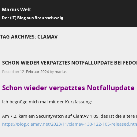
Marius Welt
SKIP 
Der (IT) Blog aus Braunschweig
Me
TAG ARCHIVES:
CLAMAV
SCHON WIEDER VERPATZTES NOTFALLUPDATE BEI FEDOR
Posted on
12. Februar 2024
by
marius
Schon wieder verpatztes Notfallupdate 
Ich begnüge mich mal mit der Kurzfassung:
Am 7.2. kam ein SecurityPatch auf ClamAV 1.05, das ist die älter
https://blog.clamav.net/2023/11/clamav-130-122-105-released.ht