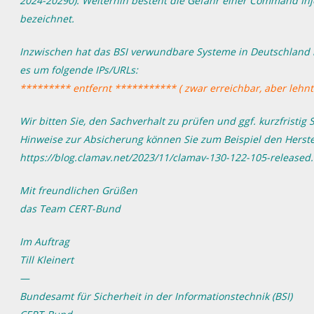
2024-20290). Weiterhin besteht die Gefahr einer Command Injec
bezeichnet.
Inzwischen hat das BSI verwundbare Systeme in Deutschland ide
es um folgende IPs/URLs:
********* entfernt *********** ( zwar erreichbar, aber lehnt
Wir bitten Sie, den Sachverhalt zu prüfen und ggf. kurzfrist
Hinweise zur Absicherung können Sie zum Beispiel den Herst
https://blog.clamav.net/2023/11/clamav-130-122-105-released
Mit freundlichen Grüßen
das Team CERT-Bund
Im Auftrag
Till Kleinert
—
Bundesamt für Sicherheit in der Informationstechnik (BSI)