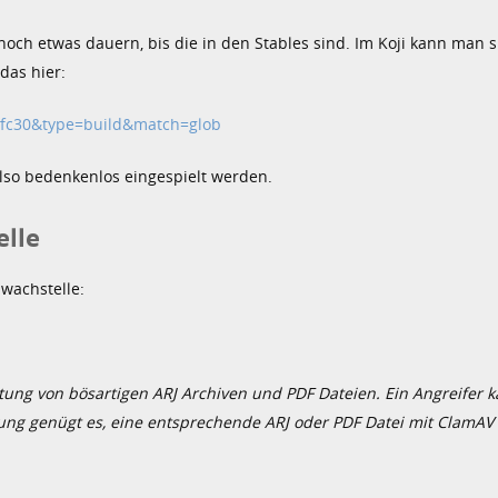
noch etwas dauern, bis die in den Stables sind. Im Koji kann man s
das hier:
-1.fc30&type=build&match=glob
also bedenkenlos eingespielt werden.
elle
hwachstelle:
ung von bösartigen ARJ Archiven und PDF Dateien. Ein Angreifer 
ng genügt es, eine entsprechende ARJ oder PDF Datei mit ClamAV