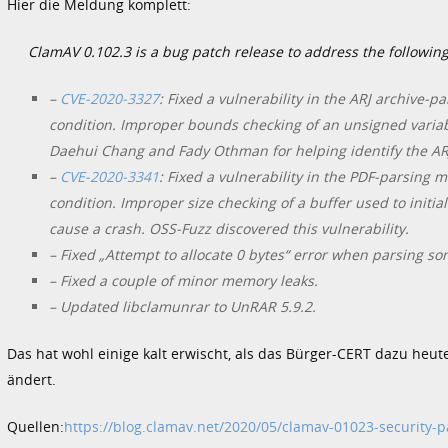
Hier die Meldung komplett:
ClamAV 0.102.3 is a bug patch release to address the following
–
CVE-2020-3327
: Fixed a vulnerability in the ARJ archive-
condition. Improper bounds checking of an unsigned variabl
Daehui Chang and Fady Othman for helping identify the ARJ
–
CVE-2020-3341
: Fixed a vulnerability in the PDF-parsing 
condition. Improper size checking of a buffer used to initi
cause a crash. OSS-Fuzz discovered this vulnerability.
– Fixed „Attempt to allocate 0 bytes“ error when parsing 
– Fixed a couple of minor memory leaks.
– Updated libclamunrar to UnRAR 5.9.2.
Das hat wohl einige kalt erwischt, als das Bürger-CERT dazu he
ändert.
Quellen:
https://blog.clamav.net/2020/05/clamav-01023-security-p