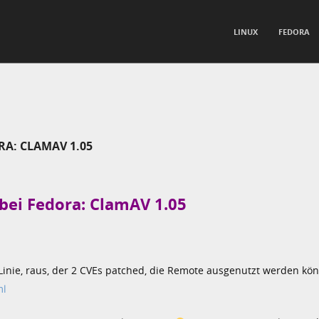
TO CONTENT
LINUX
FEDORA
nu
A: CLAMAV 1.05
bei Fedora: ClamAV 1.05
e Linie, raus, der 2 CVEs patched, die Remote ausgenutzt werden kö
ml