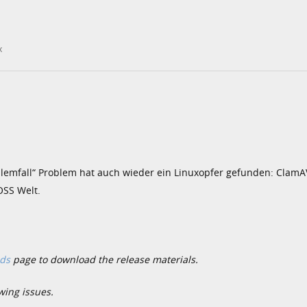
x
blemfall“ Problem hat auch wieder ein Linuxopfer gefunden: ClamA
OSS Welt.
ds
page to download the release materials.
wing issues.