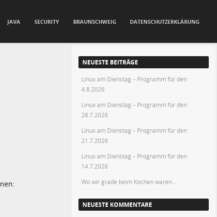
JAVA
SECURITY
BRAUNSCHWEIG
DATENSCHUTZERKLÄRUNG
NEUESTE BEITRÄGE
Linux am Dienstag – Programm für den
4.8.2026
Linux am Dienstag – Programm für den
28.7.2026
Linux am Dienstag – Programm für den
21.7.2026
Linux am Dienstag – Programm für den
14.7.2026
Wo wir grade beim Kochen waren…
nnen:
NEUESTE KOMMENTARE