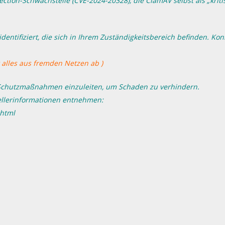
tion-Schwachstelle (CVE-2024-20328), die ClamAV selbst als „kriti
ntifiziert, die sich in Ihrem Zuständigkeitsbereich befinden. Kon
 alles aus fremden Netzen ab )
ig Schutzmaßnahmen einzuleiten, um Schaden zu verhindern.
ellerinformationen entnehmen:
.html