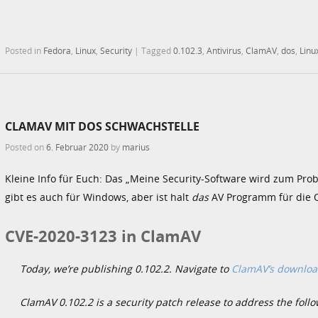
Posted in
Fedora
,
Linux
,
Security
|
Tagged
0.102.3
,
Antivirus
,
ClamAV
,
dos
,
Linu
CLAMAV MIT DOS SCHWACHSTELLE
Posted on
6. Februar 2020
by
marius
Kleine Info für Euch: Das „Meine Security-Software wird zum Pro
gibt es auch für Windows, aber ist halt
das
AV Programm für die 
CVE-2020-3123 in ClamAV
Today, we’re publishing 0.102.2. Navigate to
ClamAV’s downloa
ClamAV 0.102.2 is a security patch release to address the follo