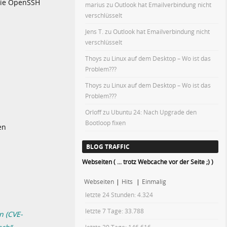
die OpenSSH
marius
zu
Outlook hat Emailverbindung nicht
verschlüsselt
Jens T.
zu
Outlook hat Emailverbindung nicht
verschlüsselt
Thoys
zu
Linux auf dem Desktop – Wo ist das
Problem???
Thoys
zu
Linux auf dem Desktop – Wo ist das
Problem???
Orloff
zu
Ubuntu 24: Nach Upgrade den
Bootloop fixen
en
BLOG TRAFFIC
Webseiten ( ... trotz Webcache vor der Seite ;) )
Webseiten
|
Hits
|
Einmalig
letzte 24 Stunden:
4.324
letzte 7 Tage:
33.788
n (CVE-