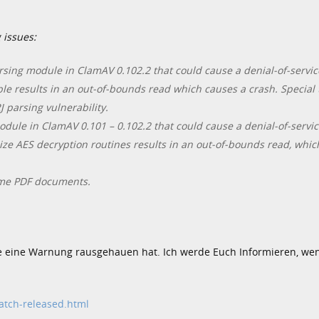
 issues:
parsing module in ClamAV 0.102.2 that could cause a denial-of-servic
e results in an out-of-bounds read which causes a crash. Special 
 parsing vulnerability.
module in ClamAV 0.101 – 0.102.2 that could cause a denial-of-servi
alize AES decryption routines results in an out-of-bounds read, whi
some PDF documents.
ute eine Warnung rausgehauen hat. Ich werde Euch Informieren, we
atch-released.html