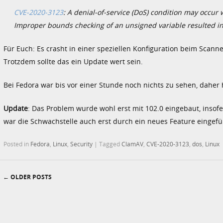
CVE-2020-3123
: A denial-of-service (DoS) condition may occur 
Improper bounds checking of an unsigned variable resulted in
Für Euch: Es crasht in einer speziellen Konfiguration beim Scanne
Trotzdem sollte das ein Update wert sein.
Bei Fedora war bis vor einer Stunde noch nichts zu sehen, daher
Update
: Das Problem wurde wohl erst mit 102.0 eingebaut, insofer
war die Schwachstelle auch erst durch ein neues Feature eingef
Posted in
Fedora
,
Linux
,
Security
|
Tagged
ClamAV
,
CVE-2020-3123
,
dos
,
Linux
←
OLDER POSTS
Post navigation