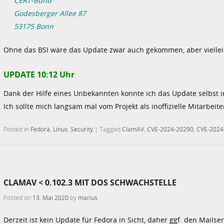
CERT-Bund
Godesberger Allee 87
53175 Bonn
Ohne das BSI wäre das Update zwar auch gekommen, aber vielleich
UPDATE 10:12 Uhr
Dank der Hilfe eines Unbekannten konnte ich das Update selbst i
Ich sollte mich langsam mal vom Projekt als inoffizielle Mitarbei
Posted in
Fedora
,
Linux
,
Security
|
Tagged
ClamAV
,
CVE-2024-20290
,
CVE-2024
CLAMAV < 0.102.3 MIT DOS SCHWACHSTELLE
Posted on
13. Mai 2020
by
marius
Derzeit ist kein Update für Fedora in Sicht, daher ggf. den Mailse