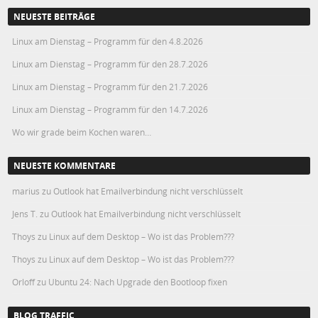
NEUESTE BEITRÄGE
Linux am Dienstag – Programm für den 4.8.2026
Linux am Dienstag – Programm für den 28.7.2026
Linux am Dienstag – Programm für den 21.7.2026
Linux am Dienstag – Programm für den 14.7.2026
Wo wir grade beim Kochen waren…
NEUESTE KOMMENTARE
marius
zu
Outlook hat Emailverbindung nicht verschlüsselt
Jens T.
zu
Outlook hat Emailverbindung nicht verschlüsselt
Thoys
zu
Linux auf dem Desktop – Wo ist das Problem???
Thoys
zu
Linux auf dem Desktop – Wo ist das Problem???
Orloff
zu
Ubuntu 24: Nach Upgrade den Bootloop fixen
BLOG TRAFFIC