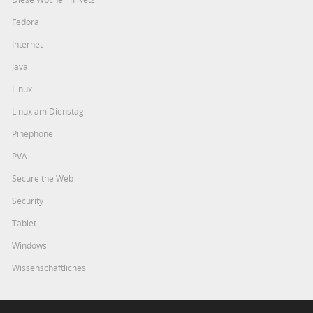
Fedora
Internet
Java
Linux
Linux am Dienstag
Pinephone
PVA
Secure the Web
Security
Tablet
Windows
Wissenschaftliches