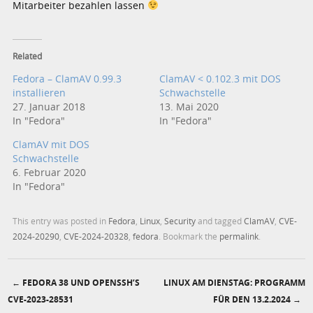
Mitarbeiter bezahlen lassen
Related
Fedora – ClamAV 0.99.3
ClamAV < 0.102.3 mit DOS
installieren
Schwachstelle
27. Januar 2018
13. Mai 2020
In "Fedora"
In "Fedora"
ClamAV mit DOS
Schwachstelle
6. Februar 2020
In "Fedora"
This entry was posted in
Fedora
,
Linux
,
Security
and tagged
ClamAV
,
CVE-
2024-20290
,
CVE-2024-20328
,
fedora
. Bookmark the
permalink
.
←
FEDORA 38 UND OPENSSH’S
LINUX AM DIENSTAG: PROGRAMM
Post navigation
CVE-2023-28531
FÜR DEN 13.2.2024
→