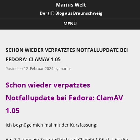
Marius Welt
Der (IT) Blog aus Braunschweig
MENU
Skip to content
SCHON WIEDER VERPATZTES NOTFALLUPDATE BEI
FEDORA: CLAMAV 1.05
Posted on
12. Februar 2024
by
marius
Schon wieder verpatztes
Notfallupdate bei Fedora: ClamAV
1.05
Ich begnüge mich mal mit der Kurzfassung:
Am 7.2. kam ein SecurityPatch auf ClamAV 1.05, das ist die