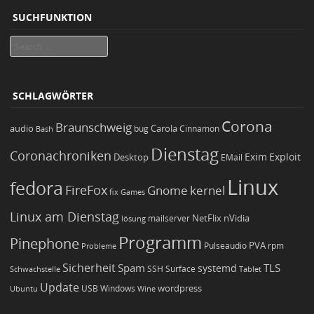
SUCHFUNKTION
Search
SCHLAGWÖRTER
Corona
Braunschweig
Carola
audio
bug
Bash
Cinnamon
Dienstag
Coronachroniken
Exim
Desktop
Exploit
EMail
Linux
fedora
FireFox
Gnome
kernel
Games
fix
Linux am Dienstag
NetFlix
nVidia
lösung
mailserver
Programm
Pinephone
PVA
Pulseaudio
rpm
Probleme
Sicherheit
TLS
Spam
systemd
Schwachstelle
SSH
Surface
Tablet
Update
wordpress
Ubuntu
USB
Windows
Wine