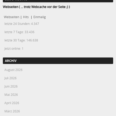
Webseiten ( ... trotz Webcache vor der Seite ;) )
Webseiten
|
Hits
|
Einmalig
letzte 24 Stunden:
4.347
letzte 7 Tage:
33.436
letzte 30 Tage:
146.638
Jetzt online: 1
ARCHIV
August 2026
Juli 2026
Juni 2026
Mai 2026
April 2026
März 2026