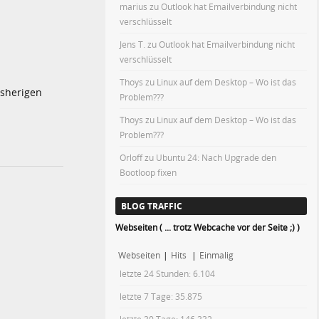
marius
zu
Outlook hat Emailverbindung nicht
verschlüsselt
Jens T.
zu
Outlook hat Emailverbindung nicht
verschlüsselt
Thoys
zu
Linux auf dem Desktop – Wo ist das
isherigen
Problem???
Thoys
zu
Linux auf dem Desktop – Wo ist das
Problem???
Orloff
zu
Ubuntu 24: Nach Upgrade den
Bootloop fixen
BLOG TRAFFIC
Webseiten ( ... trotz Webcache vor der Seite ;) )
Webseiten
|
Hits
|
Einmalig
letzte 24 Stunden:
6.104
letzte 7 Tage:
35.875