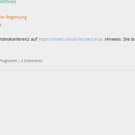
atthias)
der Regierung
n
Videokonferenz auf
https://meet.cloud-foo.de/Linux
.Hinweis: Die b
Programm
|
2 Comments