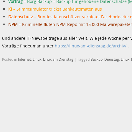
Vortrag
– Borg Backup – Backup für gehobene Datenschätze (M
KI
– Stimmsimulator trickst Bankautomaten aus
Datenschutz
– Bundesdatenschützer verbietet Facebookseite 
NPM
– Kriminelle fluten NPM-Repo mit 15.000 Malwarepakete
und andere IT-Newsbeiträge aus aller Welt. Wie jede Woche per 
Vorträge findet man unter
https://linux-am-dienstag.de/archiv/
.
Posted in
Internet
,
Linux
,
Linux am Dienstag
|
Tagged
Backup
,
Dienstag
,
Linux
,