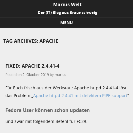
Marius Welt
Der (IT) Blog aus Braunschweig
MENU
Skip to content
TAG ARCHIVES:
APACHE
FIXED: APACHE 2.4.41-4
Posted on
2. Oktober 2019
by
marius
Für Euch frisch aus der Werkstatt: Apache httpd 2.4.41-4 löst
das Problem „
Apache httpd 2.4.41 mit defektem PIPE support
“
Fedora User können schon updaten
und zwar mit folgendem Befehl für FC29: