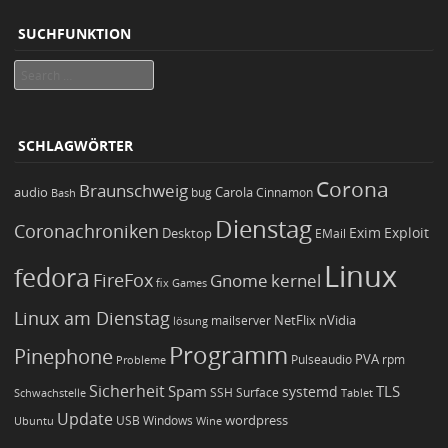
SUCHFUNKTION
Search
SCHLAGWÖRTER
Corona
Braunschweig
Carola
audio
bug
Bash
Cinnamon
Dienstag
Coronachroniken
Exim
Desktop
Exploit
EMail
Linux
fedora
FireFox
Gnome
kernel
Games
fix
Linux am Dienstag
NetFlix
nVidia
lösung
mailserver
Programm
Pinephone
PVA
Pulseaudio
rpm
Probleme
Sicherheit
TLS
Spam
systemd
Schwachstelle
SSH
Surface
Tablet
Update
wordpress
Ubuntu
USB
Windows
Wine