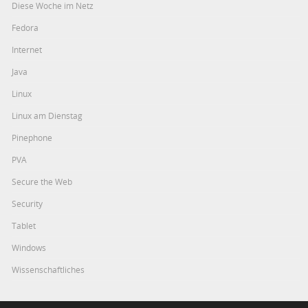
Diese Woche im Netz
Fedora
Internet
Java
Linux
Linux am Dienstag
Pinephone
PVA
Secure the Web
Security
Tablet
Windows
Wissenschaftliches