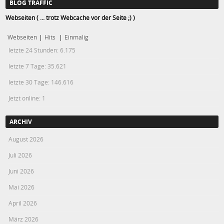
BLOG TRAFFIC
Webseiten ( ... trotz Webcache vor der Seite ;) )
Webseiten
|
Hits
|
Einmalig
letzte 24 Stunden:
6.175
letzte 7 Tage:
35.621
letzte 30 Tage:
146.616
Jetzt online: 1
ARCHIV
August 2026
Juli 2026
Juni 2026
Mai 2026
April 2026
März 2026