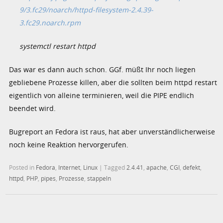
9/3.fc29/noarch/httpd-filesystem-2.4.39-
3.fc29.noarch.rpm
systemctl restart httpd
Das war es dann auch schon. GGf. müßt Ihr noch liegen
gebliebene Prozesse killen, aber die sollten beim httpd restart
eigentlich von alleine terminieren, weil die PIPE endlich
beendet wird.
Bugreport an Fedora ist raus, hat aber unverständlicherweise
noch keine Reaktion hervorgerufen.
Posted in
Fedora
,
Internet
,
Linux
|
Tagged
2.4.41
,
apache
,
CGI
,
defekt
,
httpd
,
PHP
,
pipes
,
Prozesse
,
stappeln