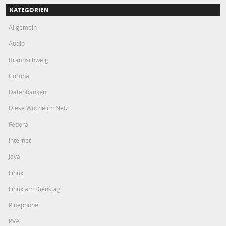
KATEGORIEN
Allgemein
Audio
Braunschweig
Corona
Datenbanken
Diese Woche im Netz
Fedora
Internet
Java
Linux
Linux am Dienstag
Pinephone
PVA