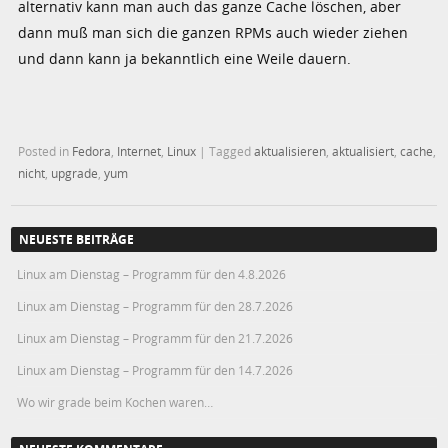
alternativ kann man auch das ganze Cache löschen, aber
dann muß man sich die ganzen RPMs auch wieder ziehen
und dann kann ja bekanntlich eine Weile dauern.
Posted in
Fedora
,
Internet
,
Linux
|
Tagged
aktualisieren
,
aktualisiert
,
cache
,
nicht
,
upgrade
,
yum
NEUESTE BEITRÄGE
Linux am Dienstag – Programm für den 4.8.2026
Linux am Dienstag – Programm für den 28.7.2026
Linux am Dienstag – Programm für den 21.7.2026
Linux am Dienstag – Programm für den 14.7.2026
Wo wir grade beim Kochen waren…