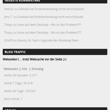
NEUESTE KOMMENTARE
marius
zu
Outlook hat Emailverbindung nicht verschlüsselt
Jens T.
zu
Outlook hat Emailverbindung nicht verschlüsselt
Thoys
zu
Linux auf dem Desktop – Wo ist das Problem???
Thoys
zu
Linux auf dem Desktop – Wo ist das Problem???
Orloff
zu
Ubuntu 24: Nach Upgrade den Bootloop fixen
BLOG TRAFFIC
Webseiten ( ... trotz Webcache vor der Seite ;) )
Webseiten
|
Hits
|
Einmalig
letzte 24 Stunden:
5.271
letzte 7 Tage:
35.418
letzte 30 Tage:
145.541
Jetzt online: 1