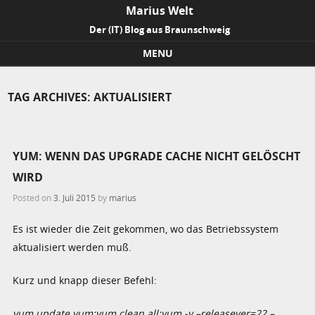
Marius Welt
Der (IT) Blog aus Braunschweig
MENU
Skip to content
TAG ARCHIVES:
AKTUALISIERT
YUM: WENN DAS UPGRADE CACHE NICHT GELÖSCHT
WIRD
Posted on
3. Juli 2015
by
marius
Es ist wieder die Zeit gekommen, wo das Betriebssystem
aktualisiert werden muß.
Kurz und knapp dieser Befehl:
yum update yum;yum clean all;yum -y –releasever=22 –