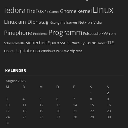
Linux
fedora
FireFox
Gnome
kernel
Games
fix
Linux am Dienstag
NetFlix
nVidia
lösung
mailserver
Programm
Pinephone
PVA
Pulseaudio
rpm
Probleme
Sicherheit
TLS
Spam
systemd
Schwachstelle
SSH
Surface
Tablet
Update
wordpress
Ubuntu
USB
Windows
Wine
KALENDER
August 2026
M
D
M
D
F
S
S
1
2
3
4
5
6
7
8
9
10
11
12
13
14
15
16
17
18
19
20
21
22
23
24
25
26
27
28
29
30
31