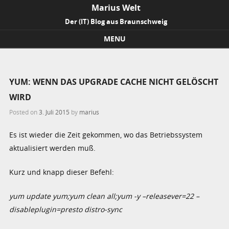
Marius Welt
Der (IT) Blog aus Braunschweig
MENU
Skip to content
YUM: WENN DAS UPGRADE CACHE NICHT GELÖSCHT
WIRD
Posted on
3. Juli 2015
by
marius
Es ist wieder die Zeit gekommen, wo das Betriebssystem
aktualisiert werden muß.
Kurz und knapp dieser Befehl:
yum update yum;yum clean all;yum -y –releasever=22 –
disableplugin=presto distro-sync