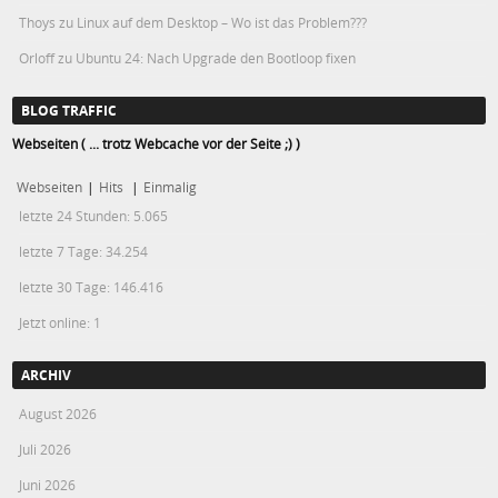
Thoys
zu
Linux auf dem Desktop – Wo ist das Problem???
Orloff
zu
Ubuntu 24: Nach Upgrade den Bootloop fixen
BLOG TRAFFIC
Webseiten ( ... trotz Webcache vor der Seite ;) )
Webseiten
|
Hits
|
Einmalig
letzte 24 Stunden:
5.065
letzte 7 Tage:
34.254
letzte 30 Tage:
146.416
Jetzt online: 1
ARCHIV
August 2026
Juli 2026
Juni 2026