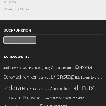
Windows
Wissenschaftliches
SUCHFUNKTION
Search
SCHLAGWÖRTER
Corona
Braunschweig
Carola
audio
bug
Bash
Cinnamon
Dienstag
Coronachroniken
Exim
Desktop
Exploit
EMail
Linux
fedora
FireFox
Gnome
kernel
Games
fix
Linux am Dienstag
NetFlix
nVidia
lösung
mailserver