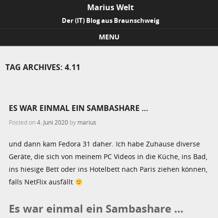
Marius Welt
Der (IT) Blog aus Braunschweig
MENU
Skip to content
TAG ARCHIVES:
4.11
ES WAR EINMAL EIN SAMBASHARE …
Posted on
4. Juni 2020
by
marius
und dann kam Fedora 31 daher. Ich habe Zuhause diverse
Geräte, die sich von meinem PC Videos in die Küche, ins Bad,
ins hiesige Bett oder ins Hotelbett nach Paris ziehen können,
falls NetFlix ausfällt
Es war einmal ein Sambashare …