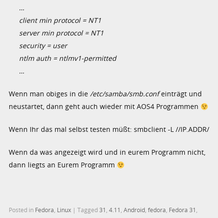
…
client min protocol = NT1
server min protocol = NT1
security = user
ntlm auth = ntlmv1-permitted
…
Wenn man obiges in die
/etc/samba/smb.conf
einträgt und
neustartet, dann geht auch wieder mit AOS4 Programmen
Wenn Ihr das mal selbst testen müßt: smbclient -L //IP.ADDR/
Wenn da was angezeigt wird und in eurem Programm nicht,
dann liegts an Eurem Programm
Posted in
Fedora
,
Linux
|
Tagged
31
,
4.11
,
Android
,
fedora
,
Fedora 31
,