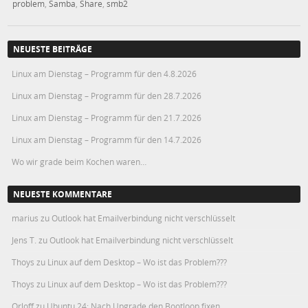
problem
,
Samba
,
Share
,
smb2
NEUESTE BEITRÄGE
Linux am Dienstag – Programm für den 4.8.2026
Linux am Dienstag – Programm für den 28.7.2026
Linux am Dienstag – Programm für den 21.7.2026
Linux am Dienstag – Programm für den 14.7.2026
Wo wir grade beim Kochen waren…
NEUESTE KOMMENTARE
marius
zu
Outlook hat Emailverbindung nicht verschlüsselt
Jens T.
zu
Outlook hat Emailverbindung nicht verschlüsselt
Thoys
zu
Linux auf dem Desktop – Wo ist das Problem???
Thoys
zu
Linux auf dem Desktop – Wo ist das Problem???
Orloff
zu
Ubuntu 24: Nach Upgrade den Bootloop fixen