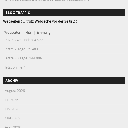
BLOG TRAFFIC
Webseiten ( ... trotz Webcache vor der Seite ;) )
Webseiten
|
Hits
|
Einmalig
letzte 24 Stunden:
4.922
letzte 7 Tage:
35.483
letzte 30 Tage:
144.996
Jetzt online: 1
ARCHIV
August 2026
Juli 2026
Juni 2026
Mai 2026
April 2026