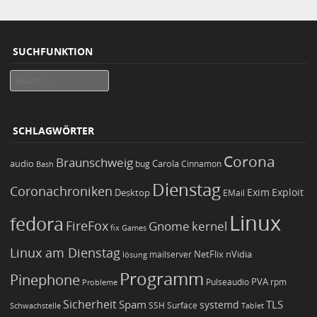
SUCHFUNKTION
Search
SCHLAGWÖRTER
Corona
Braunschweig
Carola
audio
bug
Bash
Cinnamon
Dienstag
Coronachroniken
Exim
Desktop
Exploit
EMail
Linux
fedora
FireFox
Gnome
kernel
Games
fix
Linux am Dienstag
NetFlix
nVidia
lösung
mailserver
Programm
Pinephone
PVA
Pulseaudio
rpm
Probleme
Sicherheit
TLS
Spam
systemd
Schwachstelle
SSH
Surface
Tablet