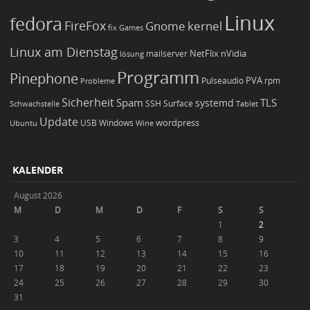
Linux
fedora
FireFox
Gnome
kernel
Games
fix
Linux am Dienstag
NetFlix
nVidia
lösung
mailserver
Programm
Pinephone
PVA
Pulseaudio
rpm
Probleme
Sicherheit
TLS
Spam
systemd
Schwachstelle
SSH
Surface
Tablet
Update
wordpress
Ubuntu
USB
Windows
Wine
KALENDER
August 2026
M
D
M
D
F
S
S
1
2
3
4
5
6
7
8
9
10
11
12
13
14
15
16
17
18
19
20
21
22
23
24
25
26
27
28
29
30
31