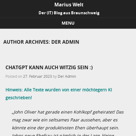
Marius Welt
Der (IT) Blog aus Braunschweig
MENU
Skip to content
AUTHOR ARCHIVES:
DER ADMIN
CHATGPT KANN AUCH WITZIG SEIN :)
Posted on
27. Februar 2023
by
Der Admin
Hinweis: Alle Texte wurden von einer möchtegern KI
geschrieben!
„John Oliver hat gerade einen Kohlkopf geheiratet! Das
mag zwar wie ein seltsames Paar aussehen, aber es
könnte eine der produktivsten Ehen überhaupt sein.
Johns neue Ehefrau ist nämlich in der Lage, kleine