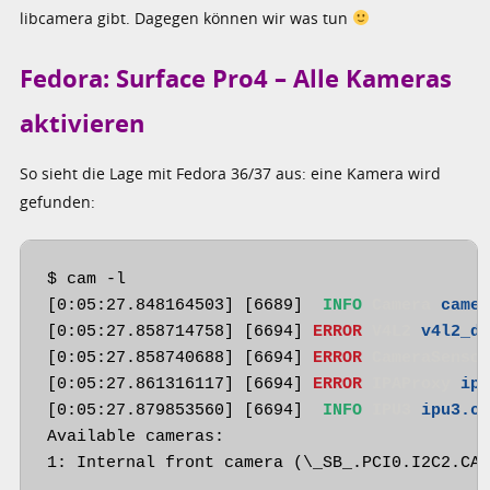
libcamera gibt. Dagegen können wir was tun
Fedora: Surface Pro4 – Alle Kameras
aktivieren
So sieht die Lage mit Fedora 36/37 aus: eine Kamera wird
gefunden:
$ cam -l

[0:05:27.848164503] [6689] 
 INFO 
Camera 
came
[0:05:27.858714758] [6694] 
ERROR 
V4L2 
v4l2_d
[0:05:27.858740688] [6694] 
ERROR 
CameraSenso
[0:05:27.861316117] [6694] 
ERROR 
IPAProxy 
ip
[0:05:27.879853560] [6694] 
 INFO 
IPU3 
ipu3.c
Available cameras:
