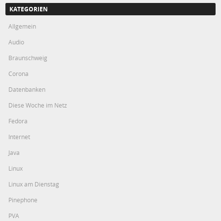
KATEGORIEN
Allgemein
Audio
Braunschweig
Corona
Datenbanken
Diese Woche im Netz
Fedora
Internet
Java
Linux
Linux am Dienstag
Pinephone
PVA