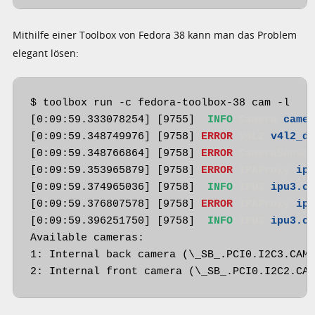
Mithilfe einer Toolbox von Fedora 38 kann man das Problem
elegant lösen:
$ toolbox run -c fedora-toolbox-38 cam -l

[0:09:59.333078254] [9755] 
 INFO 
Camera 
came
[0:09:59.348749976] [9758] 
ERROR 
V4L2 
v4l2_d
[0:09:59.348766864] [9758] 
ERROR 
CameraSenso
[0:09:59.353965879] [9758] 
ERROR 
IPAProxy 
ip
[0:09:59.374965036] [9758] 
 INFO 
IPU3 
ipu3.c
[0:09:59.376807578] [9758] 
ERROR 
IPAProxy 
ip
[0:09:59.396251750] [9758] 
 INFO 
IPU3 
ipu3.c
Available cameras:

1: Internal back camera (\_SB_.PCI0.I2C3.CAMR