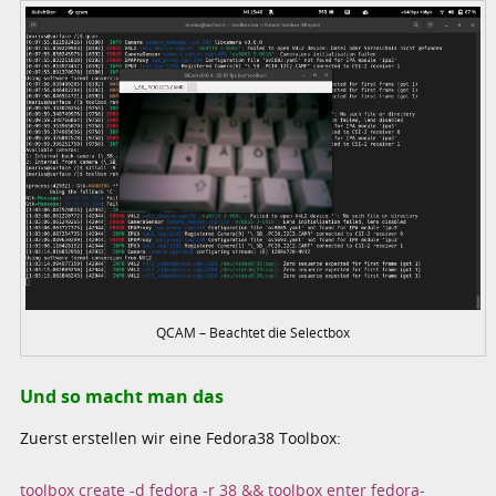
QCAM – Beachtet die Selectbox
Und so macht man das
Zuerst erstellen wir eine Fedora38 Toolbox:
toolbox create -d fedora -r 38 && toolbox enter fedora-