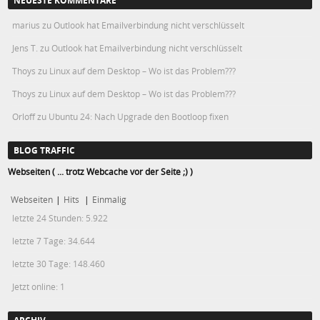
NEUESTE KOMMENTARE
marius
zu
Outlook hat Emailverbindung nicht verschlüsselt
Jens T.
zu
Outlook hat Emailverbindung nicht verschlüsselt
Thoys
zu
Linux auf dem Desktop – Wo ist das Problem???
Thoys
zu
Linux auf dem Desktop – Wo ist das Problem???
Orloff
zu
Ubuntu 24: Nach Upgrade den Bootloop fixen
BLOG TRAFFIC
Webseiten ( ... trotz Webcache vor der Seite ;) )
Webseiten
|
Hits
|
Einmalig
letzte 24 Stunden:
5.922
letzte 7 Tage:
34.644
letzte 30 Tage:
148.460
Jetzt online: 1