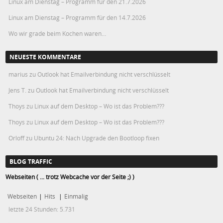
Linux am Dienstag – Programm für den 21.7.2026
Linux am Dienstag – Programm für den 14.7.2026
Wo wir grade beim Kochen waren…
NEUESTE KOMMENTARE
marius
zu
Outlook hat Emailverbindung nicht verschlüsselt
Jens T.
zu
Outlook hat Emailverbindung nicht verschlüsselt
Thoys
zu
Linux auf dem Desktop – Wo ist das Problem???
Thoys
zu
Linux auf dem Desktop – Wo ist das Problem???
Orloff
zu
Ubuntu 24: Nach Upgrade den Bootloop fixen
BLOG TRAFFIC
Webseiten ( ... trotz Webcache vor der Seite ;) )
Webseiten
|
Hits
|
Einmalig
letzte 24 Stunden:
5.731