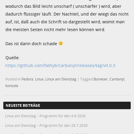
wodurch das Bild leicht unscharf ( unschärfer ) wird, aber
dadurch flüssiger läuft. Der Nachteil, und der wiegt das nicht
auf, ist, daß auch die Schrift so dargestellt wird, womit man
die meisten Seiten nicht mehr lesen können wird.
Das ist dann doch schade
Quelle:
https://github.com/fathyb/carbonyl/releases/tag/v0.0.3
Posted in
Fedora
,
Linux
,
Linux am Dienstag
|
Tagged
Borwser
,
Carbonyl
,
konsole
NEUESTE BEITRÄGE
Linux am Dienstag – Programm für den 4.8.2026
Linux am Dienstag – Programm für den 28.7.2026