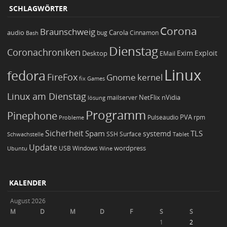
SCHLAGWÖRTER
Corona
Braunschweig
Carola
audio
bug
Bash
Cinnamon
Dienstag
Coronachroniken
Exim
Desktop
Exploit
EMail
Linux
fedora
FireFox
Gnome
kernel
Games
fix
Linux am Dienstag
NetFlix
nVidia
lösung
mailserver
Programm
Pinephone
PVA
Pulseaudio
rpm
Probleme
Sicherheit
TLS
Spam
systemd
Schwachstelle
SSH
Surface
Tablet
Update
wordpress
Ubuntu
USB
Windows
Wine
KALENDER
August 2026
M
D
M
D
F
S
S
1
2