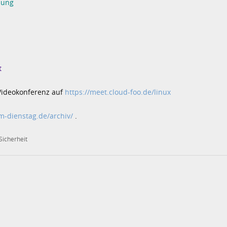
sung
t
Videokonferenz auf
https://meet.cloud-foo.de/linux
am-dienstag.de/archiv/
.
Sicherheit