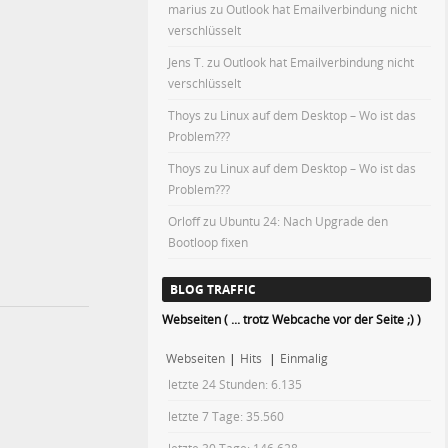
marius
zu
Outlook hat Emailverbindung nicht
verschlüsselt
Jens T.
zu
Outlook hat Emailverbindung nicht
verschlüsselt
Thoys
zu
Linux auf dem Desktop – Wo ist das
Problem???
Thoys
zu
Linux auf dem Desktop – Wo ist das
Problem???
Orloff
zu
Ubuntu 24: Nach Upgrade den
Bootloop fixen
BLOG TRAFFIC
Webseiten ( ... trotz Webcache vor der Seite ;) )
Webseiten
|
Hits
|
Einmalig
letzte 24 Stunden:
6.135
letzte 7 Tage:
35.560