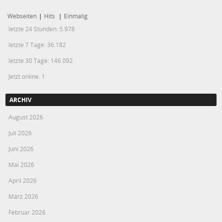
Webseiten
|
Hits
|
Einmalig
letzte 24 Stunden:
5.978
letzte 7 Tage:
36.182
letzte 30 Tage:
146.092
Jetzt online: 1
ARCHIV
August 2026
Juli 2026
Juni 2026
Mai 2026
April 2026
März 2026
Februar 2026