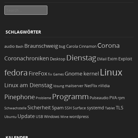
Search
SCHLAGWÖRTER
Corona
Braunschweig
Carola
audio
bug
Bash
Cinnamon
Dienstag
Coronachroniken
Exim
Desktop
Exploit
EMail
Linux
fedora
FireFox
Gnome
kernel
Games
fix
Linux am Dienstag
NetFlix
nVidia
lösung
mailserver
Programm
Pinephone
PVA
Pulseaudio
rpm
Probleme
Sicherheit
TLS
Spam
systemd
Schwachstelle
SSH
Surface
Tablet
Update
wordpress
Ubuntu
USB
Windows
Wine
KALENDER