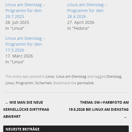
Linux am Dienstag –
Linux am Dienstag –
Programm für den
Programm für den
29.7.2025
28.4.2026
28. Juli 2025
27. April 2026
In "Linux"
In "Fedora"
Linux am Dienstag –
Programm für den
17.3.2026
17. März 2026
In "Linux"
This entry was posted in
Linux
,
Linux am Dienstag
and tagged
Dienstag
,
Linux
,
Programm
,
Sicherheit
. Bookmark the
permalink
.
←
WIE MAN DIE NEUE
THEMA: SW->FARBFOTO AM
Post navigation
KERNELLÜCKE DIRTYFRAG
19.5.2026 BEI LINUX AM DIENSTAG
ABWEHRT
→
NEUESTE BEITRÄGE