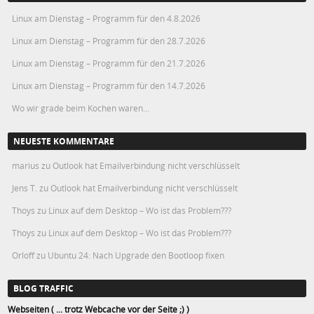
Linux am Dienstag – Programm für den 4.8.2026
Linux am Dienstag – Programm für den 28.7.2026
Linux am Dienstag – Programm für den 21.7.2026
Linux am Dienstag – Programm für den 14.7.2026
Wo wir grade beim Kochen waren…
NEUESTE KOMMENTARE
marius
zu
Outlook hat Emailverbindung nicht verschlüsselt
Jens T.
zu
Outlook hat Emailverbindung nicht verschlüsselt
Thoys
zu
Linux auf dem Desktop – Wo ist das Problem???
Thoys
zu
Linux auf dem Desktop – Wo ist das Problem???
Orloff
zu
Ubuntu 24: Nach Upgrade den Bootloop fixen
BLOG TRAFFIC
Webseiten ( ... trotz Webcache vor der Seite ;) )