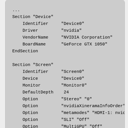
...

Section "Device"

    Identifier     "Device0"

    Driver         "nvidia"

    VendorName     "NVIDIA Corporation"

    BoardName      "GeForce GTX 1050"

EndSection

Section "Screen"

    Identifier     "Screen0"

    Device         "Device0"

    Monitor        "Monitor0"

    DefaultDepth    24

    Option         "Stereo" "0"

    Option         "nvidiaXineramaInfoOrder" 
    Option         "metamodes" "HDMI-1: nvidi
    Option         "SLI" "Off"

    Option         "MultiGPU" "Off"
