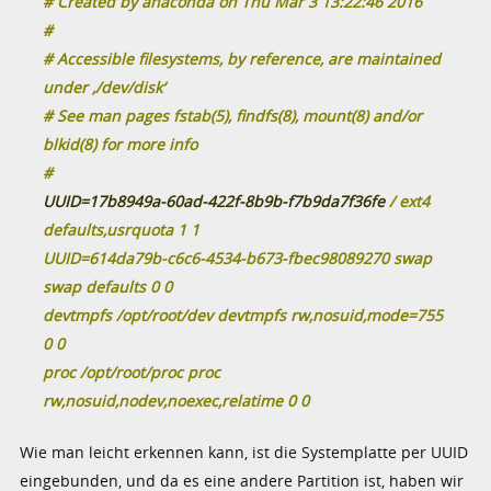
# Created by anaconda on Thu Mar 3 13:22:46 2016
#
# Accessible filesystems, by reference, are maintained
under ‚/dev/disk‘
# See man pages fstab(5), findfs(8), mount(8) and/or
blkid(8) for more info
#
UUID=17b8949a-60ad-422f-8b9b-f7b9da7f36fe
/ ext4
defaults,usrquota 1 1
UUID=614da79b-c6c6-4534-b673-fbec98089270 swap
swap defaults 0 0
devtmpfs /opt/root/dev devtmpfs rw,nosuid,mode=755
0 0
proc /opt/root/proc proc
rw,nosuid,nodev,noexec,relatime 0 0
Wie man leicht erkennen kann, ist die Systemplatte per UUID
eingebunden, und da es eine andere Partition ist, haben wir