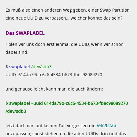
Es muß also einen anderen Weg geben, einer Swap Partition
eine neue UUID zu verpassen… welcher könnte das sein?
Das SWAPLABEL
Holen wir uns doch erst einmal die UUID, wenn wir schon
dabei sind:
$
swaplabel
/dev/sdb3
UUID: 614da79b-c6c6-4534-b673-fbec98089270
und genauso leicht kann man die auch ändern:
$ swaplabel –uuid 614da79b-c6c6-4534-b673-fbec98089270
/dev/sdb3
Jetzt darf man auf keinen Fall vergessen die
/etc/fstab
anzupassen, sonst stehen da die alten UUIDs drin und das