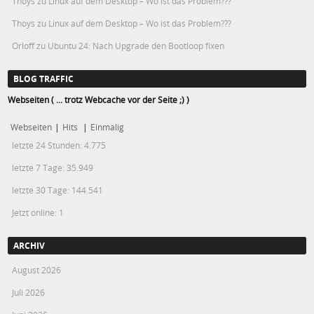
Thoys
zu
Linux auf dem Desktop – Wo ist das Problem???
Thoys
zu
Linux auf dem Desktop – Wo ist das Problem???
Orloff
zu
Ubuntu 24: Nach Upgrade den Bootloop fixen
BLOG TRAFFIC
Webseiten ( ... trotz Webcache vor der Seite ;) )
Webseiten
|
Hits
|
Einmalig
letzte 24 Stunden:
4.775
letzte 7 Tage:
35.949
letzte 30 Tage:
144.541
Jetzt online: 1
ARCHIV
August 2026
Juli 2026