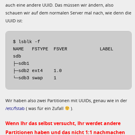
auch eine andere UUID. Das müssen wir ändern, also
schauen wir auf dem normalen Server mal nach, wie denn die
UUID ist:
$ lsblk -f

NAME   FSTYPE  FSVER            LABEL        
sdb                                          
├─sdb1                                       
├─sdb2 ext4    1.0                           
└─sdb3 swap    1                            
Wir haben also zwei Partitionen mit UUIDs, genau wie in der
/etc/fstab
( was für ein Zufall
).
Wenn Ihr das selbst versucht, Ihr werdet andere
Partitionen haben und das nicht 1:1 nachmachen