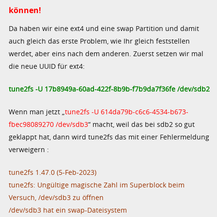
können!
Da haben wir eine ext4 und eine swap Partition und damit
auch gleich das erste Problem, wie Ihr gleich feststellen
werdet, aber eins nach dem anderen. Zuerst setzen wir mal
die neue UUID für ext4:
tune2fs -U 17b8949a-60ad-422f-8b9b-f7b9da7f36fe /dev/sdb2
Wenn man jetzt „
tune2fs -U 614da79b-c6c6-4534-b673-
fbec98089270 /dev/sdb3
“ macht, weil das bei sdb2 so gut
geklappt hat, dann wird tune2fs das mit einer Fehlermeldung
verweigern :
tune2fs 1.47.0 (5-Feb-2023)
tune2fs: Ungültige magische Zahl im Superblock beim
Versuch, /dev/sdb3 zu öffnen
/dev/sdb3 hat ein swap-Dateisystem