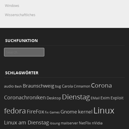
Windows
Wissenschaftliches
SUCHFUNKTION
Search
SCHLAGWÖRTER
Corona
Braunschweig
Carola
audio
bug
Bash
Cinnamon
Dienstag
Coronachroniken
Exim
Desktop
Exploit
EMail
Linux
fedora
FireFox
Gnome
kernel
Games
fix
Linux am Dienstag
NetFlix
nVidia
lösung
mailserver