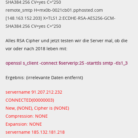
SHA384:256 CV=yes C=“250
remote_smtp H=mx0b-0021cb01.pphosted.com
[148.163.152.203] X=TLS1.2:ECDHE-RSA-AES256-GCM-
SHA384:256 CV=yes C=“250
Alles RSA Cipher und jetzt testen wir die Server mal, ob die
vor oder nach 2018 leben mit:
openssl s_client -connect $serverip:25 -starttls smtp -tls1_3
Ergebnis: (irrelevante Daten entfernt)
servername 91.207.212.232
CONNECTED(00000003)
New, (NONE), Cipher is (NONE)
Compression: NONE
Expansion: NONE
servername 185.132.181.218