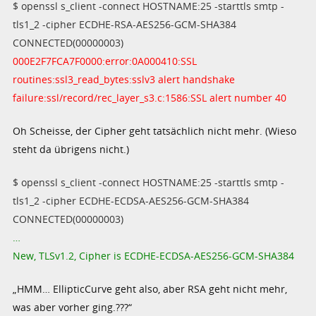
$ openssl s_client -connect HOSTNAME:25 -starttls smtp -
tls1_2 -cipher ECDHE-RSA-AES256-GCM-SHA384
CONNECTED(00000003)
000E2F7FCA7F0000:error:0A000410:SSL
routines:ssl3_read_bytes:sslv3 alert handshake
failure:ssl/record/rec_layer_s3.c:1586:SSL alert number 40
Oh Scheisse, der Cipher geht tatsächlich nicht mehr. (Wieso
steht da übrigens nicht.)
$ openssl s_client -connect HOSTNAME:25 -starttls smtp -
tls1_2 -cipher ECDHE-ECDSA-AES256-GCM-SHA384
CONNECTED(00000003)
…
New, TLSv1.2, Cipher is ECDHE-ECDSA-AES256-GCM-SHA384
„HMM… EllipticCurve geht also, aber RSA geht nicht mehr,
was aber vorher ging.???“