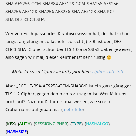
SHA:AES256-GCM-SHA384:AES128-GCM-SHA256:AES256-
SHA256:AES128-SHA256:AES256-SHA:AES128-SHA:RC4-
SHA:DES-CBC3-SHA
Wer von Euch passendes Kryptovorwissen hat, der hat schon
längst angefangen zu lächeln, zurecht ;). z.B. ist der „DES-
CBC3-SHA“ Cipher schon bei TLS 1.0 aka SSLv3 dabei gewesen,
also sagen wir mal, dieser Rentner ist sehr rüstig
Mehr Infos zu Ciphersecurity gibt hier:
ciphersuite.info
Aber „ECDHE-RSA-AES256-GCM-SHA384“ ist ein ganz gängiger
TLS 1.2 Cipher, gegen den nichts zu sagen ist. Was fällt uns
noch auf? Dazu müßt Ihr erstmal wissen, wie so ein
Ciphername aufgebaut ist: (
mehr Info
)
{
KEX
}-{
AUTH
}-{
SESSIONCIPHER
}-{
TYPE
}-{
HASHALGO
}-
{
HASHSIZE
}