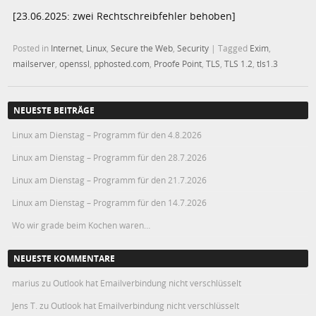
[23.06.2025: zwei Rechtschreibfehler behoben]
Posted in
Internet
,
Linux
,
Secure the Web
,
Security
|
Tagged
Exim
,
mailserver
,
openssl
,
pphosted.com
,
Proofe Point
,
TLS
,
TLS 1.2
,
tls1.3
NEUESTE BEITRÄGE
Linux am Dienstag – Programm für den 4.8.2026
Linux am Dienstag – Programm für den 28.7.2026
Linux am Dienstag – Programm für den 21.7.2026
Linux am Dienstag – Programm für den 14.7.2026
Wo wir grade beim Kochen waren…
NEUESTE KOMMENTARE
marius
zu
Outlook hat Emailverbindung nicht verschlüsselt
Jens T.
zu
Outlook hat Emailverbindung nicht verschlüsselt