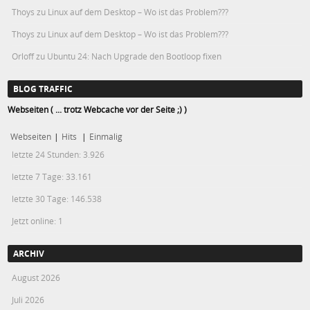
Thoys
zu
Linux auf dem Desktop – Wo ist das Problem???
Thoys
zu
Linux auf dem Desktop – Wo ist das Problem???
Orloff
zu
Ubuntu 24: Nach Upgrade den Bootloop fixen
BLOG TRAFFIC
Webseiten ( ... trotz Webcache vor der Seite ;) )
Webseiten
|
Hits
|
Einmalig
letzte 24 Stunden:
3.926
letzte 7 Tage:
33.161
letzte 30 Tage:
146.538
Jetzt online: 1
ARCHIV
August 2026
Juli 2026