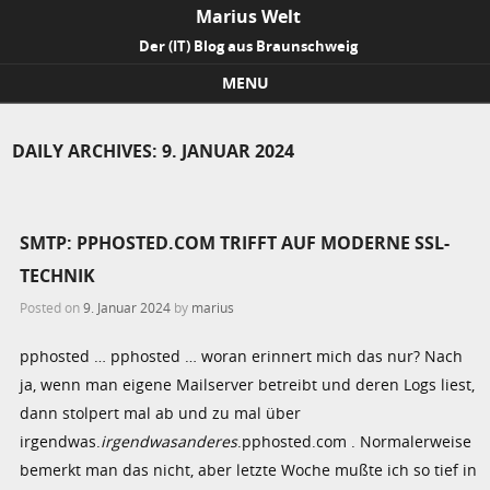
Marius Welt
Der (IT) Blog aus Braunschweig
MENU
Skip to content
DAILY ARCHIVES:
9. JANUAR 2024
SMTP: PPHOSTED.COM TRIFFT AUF MODERNE SSL-
TECHNIK
Posted on
9. Januar 2024
by
marius
pphosted … pphosted … woran erinnert mich das nur? Nach
ja, wenn man eigene Mailserver betreibt und deren Logs liest,
dann stolpert mal ab und zu mal über
irgendwas.
irgendwasanderes
.pphosted.com . Normalerweise
bemerkt man das nicht, aber letzte Woche mußte ich so tief in