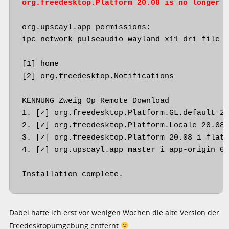
org.freedesktop.Platform 20.08 is no longer 
org.upscayl.app permissions:

ipc network pulseaudio wayland x11 dri file a
[1] home

[2] org.freedesktop.Notifications

KENNUNG Zweig Op Remote Download

1. [✓] org.freedesktop.Platform.GL.default 20
2. [✓] org.freedesktop.Platform.Locale 20.08 
3. [✓] org.freedesktop.Platform 20.08 i flath
4. [✓] org.upscayl.app master i app-origin 0 
Installation complete.
Dabei hatte ich erst vor wenigen Wochen die alte Version der
Freedesktopumgebung entfernt