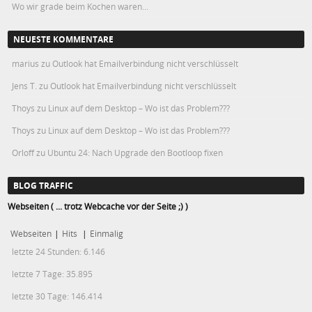
Wo wir grade beim Kochen waren…
NEUESTE KOMMENTARE
marius
zu
Outlook hat Emailverbindung nicht verschlüsselt
Jens T.
zu
Outlook hat Emailverbindung nicht verschlüsselt
Thoys
zu
Linux auf dem Desktop – Wo ist das Problem???
Thoys
zu
Linux auf dem Desktop – Wo ist das Problem???
Orloff
zu
Ubuntu 24: Nach Upgrade den Bootloop fixen
BLOG TRAFFIC
Webseiten ( ... trotz Webcache vor der Seite ;) )
Webseiten
|
Hits
|
Einmalig
letzte 24 Stunden:
6.146
letzte 7 Tage:
35.895
letzte 30 Tage:
146.414