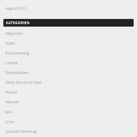
August 2012
KATEGORIEN
Allgemein
Audio
Braunschweig
Corona
Datenbanken
Diese Woche im Netz
Fedora
Internet
Java
Linux
Linux am Dienstag