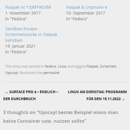
Flatpak ist */()$§*#D3§$
Flatpak & Linphone 4
1. November 2017
10. September 2017
In "Fedora"
In "Fedora"
Sandbox-Escape:
Sicherheitslücke in Flatpak
behoben
19. Januar 2021
In "Fedora"
This entry was posted in
Fedora
,
Linux
and tagged
Flatpak
,
Sicherheit
,
Upscayl
. Bookmark the
permalink
.
←
SURFACE PRO 4 – ENDLICH –
LINUX AM DIENSTAG: PROGRAMM
Post navigation
DER DURCHBRUCH
FÜR DEN 15.11.2022
→
3 thoughts on “
Upscayl bestes Beispiel wieso man
keine Container usw. nutzen sollte
”