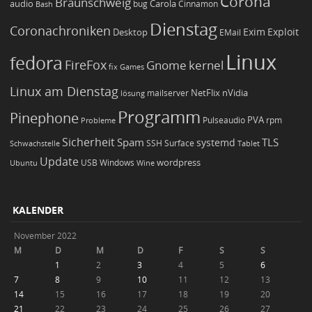
Corona
Braunschweig
Carola
audio
bug
Bash
Cinnamon
Dienstag
Coronachroniken
Exim
Desktop
Exploit
EMail
Linux
fedora
FireFox
Gnome
kernel
Games
fix
Linux am Dienstag
NetFlix
nVidia
lösung
mailserver
Programm
Pinephone
PVA
Pulseaudio
rpm
Probleme
Sicherheit
TLS
Spam
systemd
Schwachstelle
SSH
Surface
Tablet
Update
wordpress
Ubuntu
USB
Windows
Wine
KALENDER
November 2022
M
D
M
D
F
S
S
1
2
3
4
5
6
7
8
9
10
11
12
13
14
15
16
17
18
19
20
21
22
23
24
25
26
27