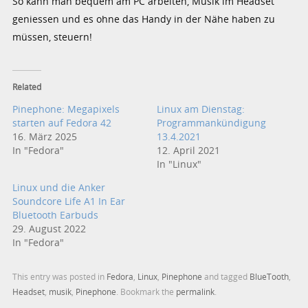
So kann man bequem am PC arbeiten, Musik im Headset
geniessen und es ohne das Handy in der Nähe haben zu
müssen, steuern!
Related
Pinephone: Megapixels
Linux am Dienstag:
starten auf Fedora 42
Programmankündigung
16. März 2025
13.4.2021
In "Fedora"
12. April 2021
In "Linux"
Linux und die Anker
Soundcore Life A1 In Ear
Bluetooth Earbuds
29. August 2022
In "Fedora"
This entry was posted in
Fedora
,
Linux
,
Pinephone
and tagged
BlueTooth
,
Headset
,
musik
,
Pinephone
. Bookmark the
permalink
.