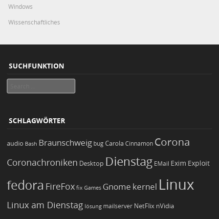
Windows
Wissenschaftliches
SUCHFUNKTION
Search
SCHLAGWÖRTER
Corona
Braunschweig
Carola
audio
bug
Bash
Cinnamon
Dienstag
Coronachroniken
Exim
Desktop
Exploit
EMail
Linux
fedora
FireFox
Gnome
kernel
Games
fix
Linux am Dienstag
NetFlix
nVidia
lösung
mailserver