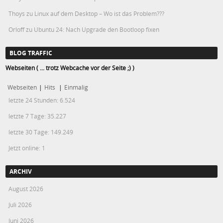
Thoys
zu
Linux auf dem Desktop – Wo ist das Problem???
Orloff
zu
Ubuntu 24: Nach Upgrade den Bootloop fixen
BLOG TRAFFIC
Webseiten ( ... trotz Webcache vor der Seite ;) )
Webseiten
|
Hits
|
Einmalig
letzte 24 Stunden:
6.524
letzte 7 Tage:
35.227
letzte 30 Tage:
149.249
Jetzt online: 1
ARCHIV
August 2026
Juli 2026
Juni 2026