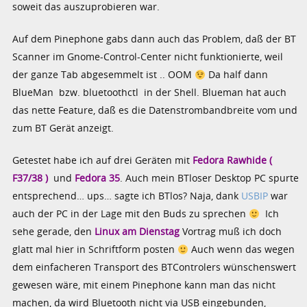
soweit das auszuprobieren war.
Auf dem Pinephone gabs dann auch das Problem, daß der BT
Scanner im Gnome-Control-Center nicht funktionierte, weil
der ganze Tab abgesemmelt ist .. OOM
Da half dann
BlueMan bzw. bluetoothctl in der Shell. Blueman hat auch
das nette Feature, daß es die Datenstrombandbreite vom und
zum BT Gerät anzeigt.
Getestet habe ich auf drei Geräten mit
Fedora Rawhide (
F37/38 )
und
Fedora 35
. Auch mein BTloser Desktop PC spurte
entsprechend… ups… sagte ich BTlos? Naja, dank
USBIP
war
auch der PC in der Lage mit den Buds zu sprechen
Ich
sehe gerade, den
Linux am Dienstag
Vortrag muß ich doch
glatt mal hier in Schriftform posten
Auch wenn das wegen
dem einfacheren Transport des BTControlers wünschenswert
gewesen wäre, mit einem Pinephone kann man das nicht
machen, da wird Bluetooth nicht via USB eingebunden,