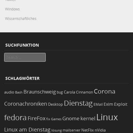
Windows
Wissenschaftliches
SUCHFUNKTION
Search
SCHLAGWÖRTER
Corona
Braunschweig
Carola
audio
bug
Bash
Cinnamon
Dienstag
Coronachroniken
Exim
Desktop
Exploit
EMail
Linux
fedora
FireFox
Gnome
kernel
Games
fix
Linux am Dienstag
NetFlix
nVidia
lösung
mailserver