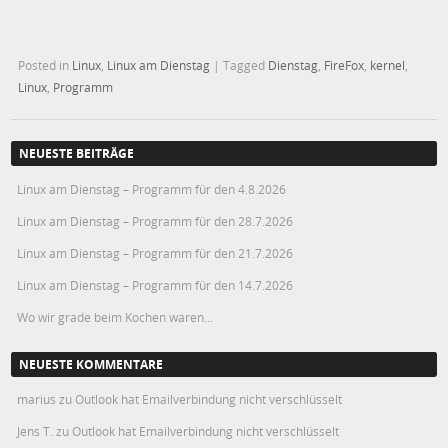
Posted in
Linux
,
Linux am Dienstag
|
Tagged
Dienstag
,
FireFox
,
kernel
,
Linux
,
Programm
NEUESTE BEITRÄGE
Linux am Dienstag – Programm für den 4.8.2026
Linux am Dienstag – Programm für den 28.7.2026
Linux am Dienstag – Programm für den 21.7.2026
Linux am Dienstag – Programm für den 14.7.2026
Wo wir grade beim Kochen waren…
NEUESTE KOMMENTARE
marius
zu
Outlook hat Emailverbindung nicht verschlüsselt
Jens T.
zu
Outlook hat Emailverbindung nicht verschlüsselt