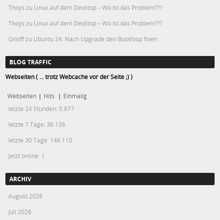
Thoys
zu
Linux auf dem Desktop – Wo ist das Problem???
Thoys
zu
Linux auf dem Desktop – Wo ist das Problem???
Orloff
zu
Ubuntu 24: Nach Upgrade den Bootloop fixen
BLOG TRAFFIC
Webseiten ( ... trotz Webcache vor der Seite ;) )
Webseiten
|
Hits
|
Einmalig
letzte 24 Stunden:
5.977
letzte 7 Tage:
36.136
letzte 30 Tage:
146.110
Jetzt online: 1
ARCHIV
August 2026
Juli 2026