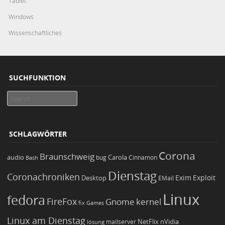
Tablet
Windows
Wissenschaftliches
SUCHFUNKTION
Search
SCHLAGWÖRTER
Corona
Braunschweig
Carola
audio
bug
Bash
Cinnamon
Dienstag
Coronachroniken
Exim
Desktop
Exploit
EMail
Linux
fedora
FireFox
Gnome
kernel
Games
fix
Linux am Dienstag
NetFlix
nVidia
lösung
mailserver