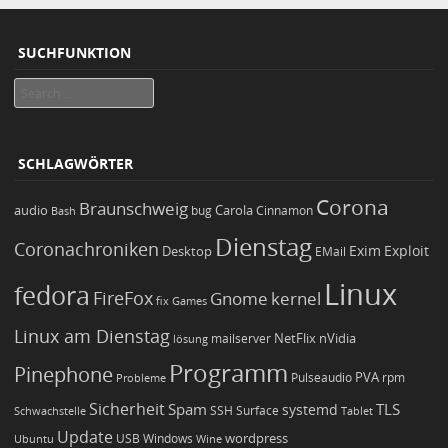
SUCHFUNKTION
Search
SCHLAGWÖRTER
Corona
Braunschweig
Carola
audio
bug
Bash
Cinnamon
Dienstag
Coronachroniken
Exim
Desktop
Exploit
EMail
Linux
fedora
FireFox
Gnome
kernel
Games
fix
Linux am Dienstag
NetFlix
nVidia
lösung
mailserver
Programm
Pinephone
PVA
Pulseaudio
rpm
Probleme
Sicherheit
TLS
Spam
systemd
Schwachstelle
SSH
Surface
Tablet
Update
wordpress
Ubuntu
USB
Windows
Wine