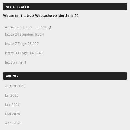
BLOG TRAFFIC
Webseiten ( ... trotz Webcache vor der Seite ;) )
Webseiten
|
Hits
|
Einmalig
letzte 24 Stunden:
6.524
letzte 7 Tage:
35.227
letzte 30 Tage:
149.249
Jetzt online: 1
ARCHIV
August 2026
Juli 2026
Juni 2026
Mai 2026
April 2026