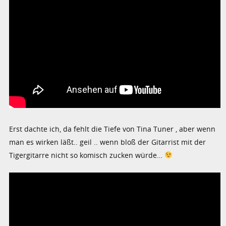
Erst dachte ich, da fehlt die Tiefe von Tina Tuner , aber wenn
man es wirken läßt.. geil .. wenn bloß der Gitarrist mit der
Tigergitarre nicht so komisch zucken würde…