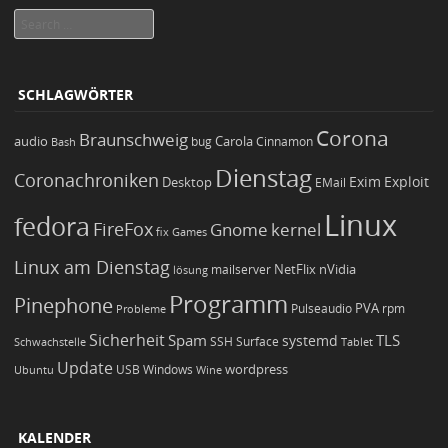
Search
SCHLAGWÖRTER
Corona
Braunschweig
Carola
audio
bug
Bash
Cinnamon
Dienstag
Coronachroniken
Exim
Desktop
Exploit
EMail
Linux
fedora
FireFox
Gnome
kernel
Games
fix
Linux am Dienstag
NetFlix
nVidia
lösung
mailserver
Programm
Pinephone
PVA
Pulseaudio
rpm
Probleme
Sicherheit
TLS
Spam
systemd
Schwachstelle
SSH
Surface
Tablet
Update
wordpress
Ubuntu
USB
Windows
Wine
KALENDER