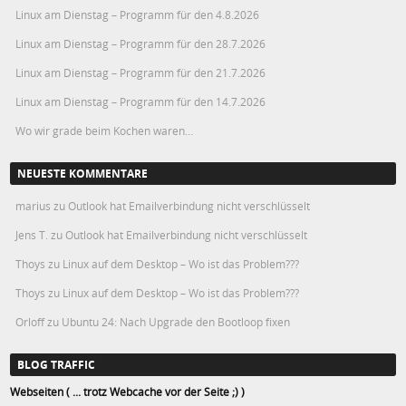
Linux am Dienstag – Programm für den 4.8.2026
Linux am Dienstag – Programm für den 28.7.2026
Linux am Dienstag – Programm für den 21.7.2026
Linux am Dienstag – Programm für den 14.7.2026
Wo wir grade beim Kochen waren…
NEUESTE KOMMENTARE
marius
zu
Outlook hat Emailverbindung nicht verschlüsselt
Jens T.
zu
Outlook hat Emailverbindung nicht verschlüsselt
Thoys
zu
Linux auf dem Desktop – Wo ist das Problem???
Thoys
zu
Linux auf dem Desktop – Wo ist das Problem???
Orloff
zu
Ubuntu 24: Nach Upgrade den Bootloop fixen
BLOG TRAFFIC
Webseiten ( ... trotz Webcache vor der Seite ;) )