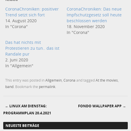
CoronaChroniken: positiver
CoronaChroniken: Das neue
Trend setzt sich fort
Impfschutzgesetz soll heute
14. August 2020
beschlossen werden
In "Corona"
18. November 2020
In "Corona"
Das hat nichts mit
Protestieren zu tun.. das ist
Randale pur
2. Juni 2020
In "Allgemein"
This entry was posted in
Allgemein
,
Corona
and tagged
At the movies
,
band
. Bookmark the
permalink
.
←
LINUX AM DIENSTAG:
FONDO WALLPAPER APP
→
Post navigation
PROGRAMMPLAN 20.4.2021
NEUESTE BEITRÄGE