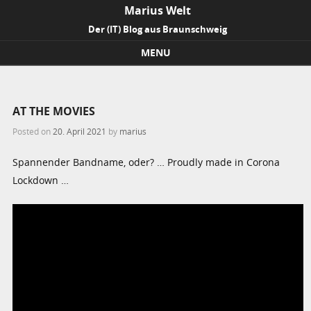
Marius Welt
Der (IT) Blog aus Braunschweig
MENU
Skip to content
AT THE MOVIES
Posted on
20. April 2021
by
marius
Spannender Bandname, oder? … Proudly made in Corona
Lockdown …