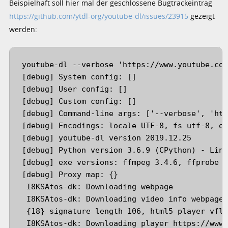
Beispielhaft soll hier mal der geschlossene Bugtrackeintrag
https://github.com/ytdl-org/youtube-dl/issues/23915
gezeigt
werden:
youtube-dl --verbose 'https://www.youtube.com
[debug] System config: [] 

[debug] User config: [] 

[debug] Custom config: [] 

[debug] Command-line args: ['--verbose', 'htt
[debug] Encodings: locale UTF-8, fs utf-8, ou
[debug] youtube-dl version 2019.12.25 

[debug] Python version 3.6.9 (CPython) - Linu
[debug] exe versions: ffmpeg 3.4.6, ffprobe 3
[debug] Proxy map: {} 

 I8KSAtos-dk: Downloading webpage 

 I8KSAtos-dk: Downloading video info webpage 
 {18} signature length 106, html5 player vfl1
 I8KSAtos-dk: Downloading player https://www.