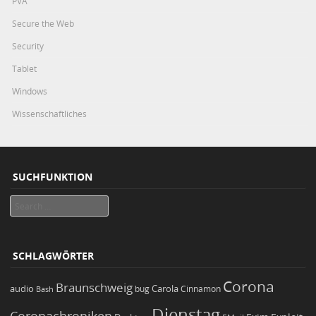
PVA
Secure the Web
Security
Tablet
Windows
Wissenschaftliches
SUCHFUNKTION
Search
SCHLAGWÖRTER
Corona
Braunschweig
Carola
audio
bug
Bash
Cinnamon
Dienstag