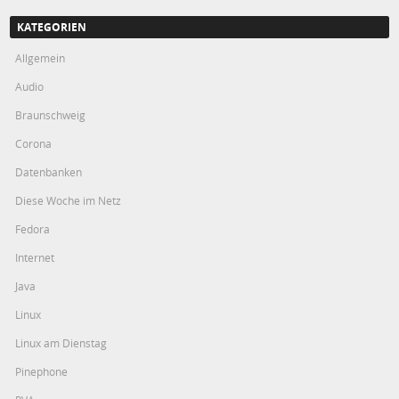
KATEGORIEN
Allgemein
Audio
Braunschweig
Corona
Datenbanken
Diese Woche im Netz
Fedora
Internet
Java
Linux
Linux am Dienstag
Pinephone