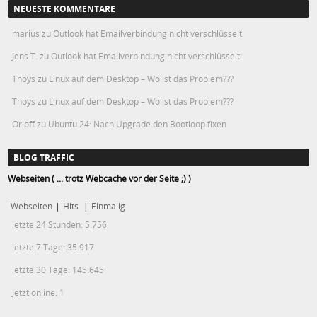
NEUESTE KOMMENTARE
marius
zu
Outlook hat Emailverbindung nicht verschlüsselt
Jens T.
zu
Outlook hat Emailverbindung nicht verschlüsselt
Thoys
zu
Linux auf dem Desktop – Wo ist das Problem???
Thoys
zu
Linux auf dem Desktop – Wo ist das Problem???
Orloff
zu
Ubuntu 24: Nach Upgrade den Bootloop fixen
BLOG TRAFFIC
Webseiten ( ... trotz Webcache vor der Seite ;) )
Webseiten
|
Hits
|
Einmalig
letzte 24 Stunden:
5.756
letzte 7 Tage:
35.917
letzte 30 Tage:
145.645
Jetzt online: 1