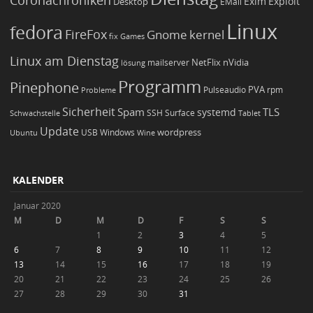
Coronachroniken
Exim
Desktop
Exploit
EMail
Linux
fedora
FireFox
Gnome
kernel
Games
fix
Linux am Dienstag
NetFlix
nVidia
lösung
mailserver
Programm
Pinephone
PVA
Pulseaudio
rpm
Probleme
Sicherheit
TLS
Spam
systemd
Schwachstelle
SSH
Surface
Tablet
Update
wordpress
Ubuntu
USB
Windows
Wine
KALENDER
Januar 2020
M
D
M
D
F
S
S
1
2
3
4
5
6
7
8
9
10
11
12
13
14
15
16
17
18
19
20
21
22
23
24
25
26
27
28
29
30
31