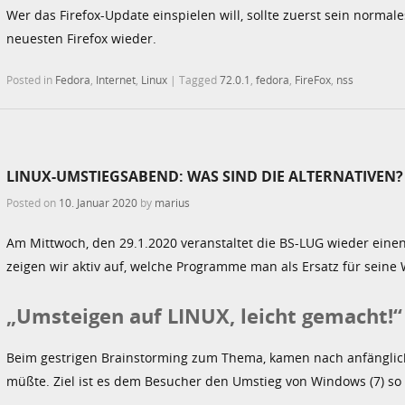
Wer das Firefox-Update einspielen will, sollte zuerst sein norma
neuesten Firefox wieder.
Posted in
Fedora
,
Internet
,
Linux
|
Tagged
72.0.1
,
fedora
,
FireFox
,
nss
LINUX-UMSTIEGSABEND: WAS SIND DIE ALTERNATIVEN?
Posted on
10. Januar 2020
by
marius
Am Mittwoch, den 29.1.2020 veranstaltet die BS-LUG wieder ein
zeigen wir aktiv auf, welche Programme man als Ersatz für sei
„Umsteigen auf LINUX, leicht gemacht!“
Beim gestrigen Brainstorming zum Thema, kamen nach anfänglich
müßte. Ziel ist es dem Besucher den Umstieg von Windows (7) so