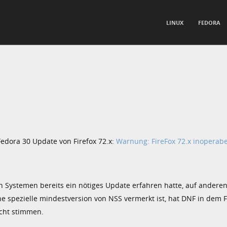
TO CONTENT
LINUX
FEDORA
nu
edora 30 Update von Firefox 72.x:
Warnung: FireFox 72.x inoperabe
n Systemen bereits ein nötiges Update erfahren hatte, auf andere
ine spezielle mindestversion von NSS vermerkt ist, hat DNF in dem F
icht stimmen.