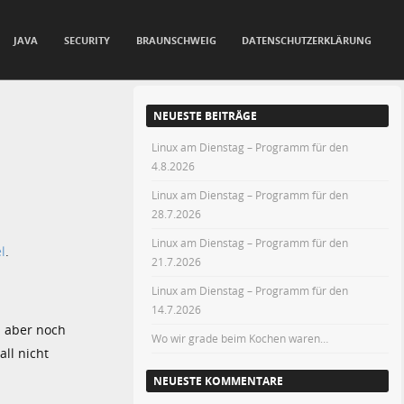
JAVA
SECURITY
BRAUNSCHWEIG
DATENSCHUTZERKLÄRUNG
NEUESTE BEITRÄGE
Linux am Dienstag – Programm für den
4.8.2026
Linux am Dienstag – Programm für den
28.7.2026
Linux am Dienstag – Programm für den
l
.
21.7.2026
Linux am Dienstag – Programm für den
14.7.2026
n aber noch
Wo wir grade beim Kochen waren…
all nicht
NEUESTE KOMMENTARE