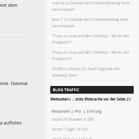
marius
zu
Outlook hat Emailverbindung nicht
h mit dem
verschlüsselt
Jens T.
zu
Outlook hat Emailverbindung nicht
verschlüsselt
Thoys
zu
Linux auf dem Desktop – Wo ist das
Problem???
Thoys
zu
Linux auf dem Desktop – Wo ist das
Problem???
Orloff
zu
Ubuntu 24: Nach Upgrade den
Bootloop fixen
ente. Diesmal
BLOG TRAFFIC
Webseiten ( ... trotz Webcache vor der Seite ;) )
Webseiten
|
Hits
|
Einmalig
letzte 24 Stunden:
6.266
 auflisten
letzte 7 Tage:
35.920