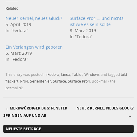
Related
Neuer Kernel, neues Glück?
Surface Pro4 … und nichts
5. April 2019
ist wie es sein sollte
In "Fedora"
8. März 2019
In "Fedora"
Ein Verlangen wird geboren
5. März 2019
In "Fedora"
This entry was posted in
Fedora
,
Linux
,
Tablet
,
Windows
and tagged
bild
flackert
,
Pro4
,
Serienfehler
,
Surface
,
Surface Pro4
. Bookmark the
permalink
.
←
MERKWÜRDIGER BUG: FENSTER
NEUER KERNEL, NEUES GLÜCK?
Post navigation
SPRINGEN AUF UND AB
→
NEUESTE BEITRÄGE