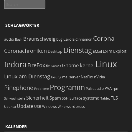
Search
SCHLAGWÖRTER
Corona
Braunschweig
Carola
audio
bug
Bash
Cinnamon
Dienstag
Coronachroniken
Exim
Desktop
Exploit
EMail
Linux
fedora
FireFox
Gnome
kernel
Games
fix
Linux am Dienstag
NetFlix
nVidia
lösung
mailserver
Programm
Pinephone
PVA
Pulseaudio
rpm
Probleme
Sicherheit
TLS
Spam
systemd
Schwachstelle
SSH
Surface
Tablet
Update
wordpress
Ubuntu
USB
Windows
Wine
KALENDER