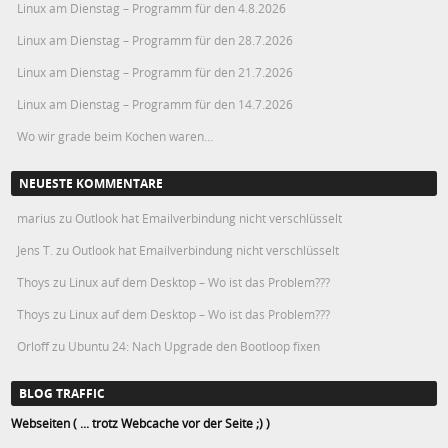
Linux am Dienstag – Programm für den 4.8.2026
Linux am Dienstag – Programm für den 28.7.2026
Linux am Dienstag – Programm für den 21.7.2026
Linux am Dienstag – Programm für den 14.7.2026
Wo wir grade beim Kochen waren…
NEUESTE KOMMENTARE
marius
zu
Outlook hat Emailverbindung nicht verschlüsselt
Jens T.
zu
Outlook hat Emailverbindung nicht verschlüsselt
Thoys
zu
Linux auf dem Desktop – Wo ist das Problem???
Thoys
zu
Linux auf dem Desktop – Wo ist das Problem???
Orloff
zu
Ubuntu 24: Nach Upgrade den Bootloop fixen
BLOG TRAFFIC
Webseiten ( ... trotz Webcache vor der Seite ;) )