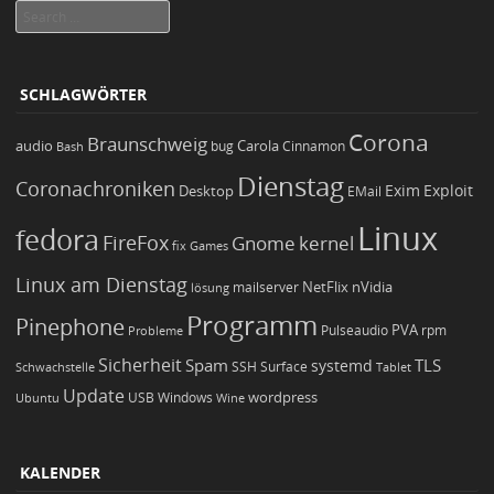
Search
SCHLAGWÖRTER
Corona
Braunschweig
Carola
audio
bug
Bash
Cinnamon
Dienstag
Coronachroniken
Exim
Desktop
Exploit
EMail
Linux
fedora
FireFox
Gnome
kernel
Games
fix
Linux am Dienstag
NetFlix
nVidia
lösung
mailserver
Programm
Pinephone
PVA
Pulseaudio
rpm
Probleme
Sicherheit
TLS
Spam
systemd
Schwachstelle
SSH
Surface
Tablet
Update
wordpress
Ubuntu
USB
Windows
Wine
KALENDER