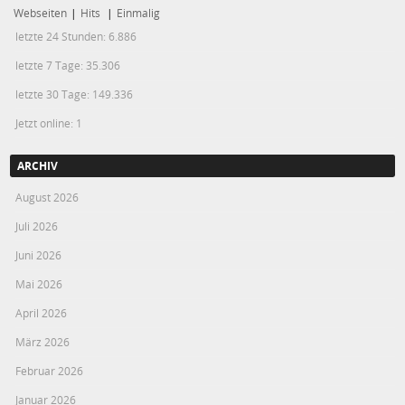
Webseiten
|
Hits
|
Einmalig
letzte 24 Stunden:
6.886
letzte 7 Tage:
35.306
letzte 30 Tage:
149.336
Jetzt online: 1
ARCHIV
August 2026
Juli 2026
Juni 2026
Mai 2026
April 2026
März 2026
Februar 2026
Januar 2026