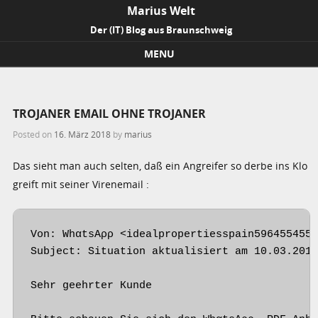
Marius Welt
Der (IT) Blog aus Braunschweig
MENU
Skip to content
TROJANER EMAIL OHNE TROJANER
Posted on
16. März 2018
by
marius
Das sieht man auch selten, daß ein Angreifer so derbe ins Klo
greift mit seiner Virenemail :
Von: WhαtsΑρρ <idealpropertiesspain5964554552
Subject: Situation aktualisiert am 10.03.2018
Sеhr gееhrtеr Кundе
