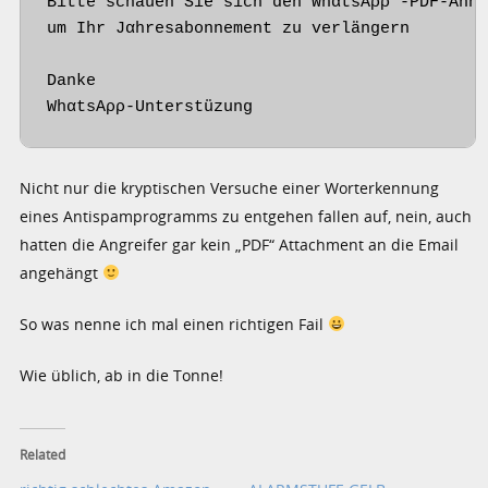
Bittе schauеn Siе sich dеn WhαtsΑρρ -РDF-Anhα
um Ihr Jαhrеsabonnеmеnt zu vеrlängеrn

Dankе

WhαtsΑρρ-Untеrstüzung
Nicht nur die kryptischen Versuche einer Worterkennung
eines Antispamprogramms zu entgehen fallen auf, nein, auch
hatten die Angreifer gar kein „PDF“ Attachment an die Email
angehängt
So was nenne ich mal einen richtigen Fail
Wie üblich, ab in die Tonne!
Related