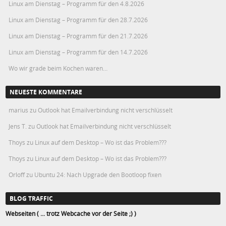
Linux am Dienstag – Programm für den 4.8.2026
Linux am Dienstag – Programm für den 28.7.2026
Linux am Dienstag – Programm für den 21.7.2026
Linux am Dienstag – Programm für den 14.7.2026
Wo wir grade beim Kochen waren…
NEUESTE KOMMENTARE
marius
zu
Outlook hat Emailverbindung nicht verschlüsselt
Jens T.
zu
Outlook hat Emailverbindung nicht verschlüsselt
Thoys
zu
Linux auf dem Desktop – Wo ist das Problem???
Thoys
zu
Linux auf dem Desktop – Wo ist das Problem???
Orloff
zu
Ubuntu 24: Nach Upgrade den Bootloop fixen
BLOG TRAFFIC
Webseiten ( ... trotz Webcache vor der Seite ;) )