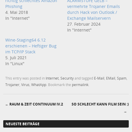
richtig schlechtes Amazon
ALARMSTUFE GELB –
Phishing
vermehrte Trojaner Emails
4. Mai 2018
durch Hack von Outlook /
In "Internet"
Exchange Mailservern
27. Februar 2024
In "Internet"
Wine-Staging64 6.12
erschienen – Heftiger Bug
im TCP/IP Stack
5. Juli 2021
In "Linux"
This entry was posted in
Internet
,
Security
and tagged
E-Mail
,
EMail
,
Spam
,
Trojaner
,
Virus
,
WhatApp
. Bookmark the
permalink
.
←
RAUM & ZEIT CONTINUUM IV.2
SO SCHLECHT KANN FILM SEIN :)
Post navigation
→
NEUESTE BEITRÄGE